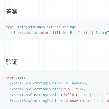
答案
type
 StringToUnion
<
S
 extends
 string
>
=
 S
 extends
 `
${
infer
 L
}${
infer
 R
}
`
 ?
 `
${
L
 |
 StringT
验证
type
cases
 =
[
Expect
<
Equal
<
StringToUnion
<
''
>
,
 never
>
>
,
Expect
<
Equal
<
StringToUnion
<
'
t
'
>
,
 '
t
'
>
>
,
Expect
<
Equal
<
StringToUnion
<
'
hello
'
>
,
 '
h
'
 |
 '
e
'
 |
 '
l
Expect
<
Equal
<
StringToUnion
<
'
coronavirus
'
>
,
 '
c
'
 |
 '
o
]