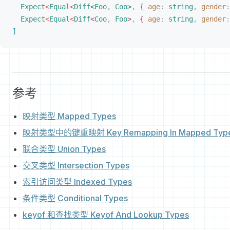
Expect
<
Equal
<
Diff
<
Foo
,
Coo
>
,
{
age
: 
string
,
gender
:
Expect
<
Equal
<
Diff
<
Coo
,
Foo
>
,
{
age
: 
string
,
gender
:
]
参考
映射类型 Mapped Types
映射类型中的键重映射 Key Remapping In Mapped Typ
联合类型 Union Types
交叉类型 Intersection Types
索引访问类型 Indexed Types
条件类型 Conditional Types
keyof 和查找类型 Keyof And Lookup Types