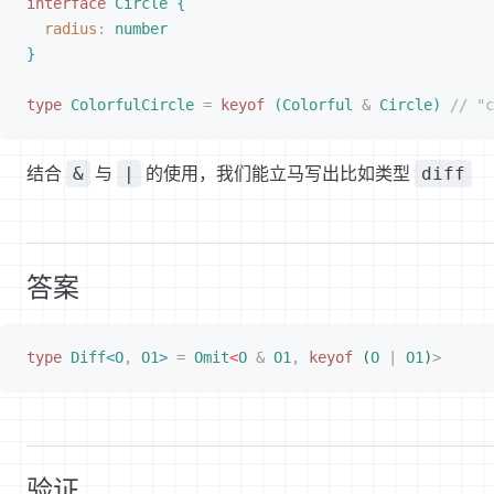
interface
 Circle
{
radius
: 
number
}
type
 ColorfulCircle
 =
 keyof
(
Colorful
 &
 Circle
)
 // "c
结合
与
的使用，我们能立马写出比如类型
&
|
diff
答案
type
 Diff
<
O
,
 O1
>
 =
 Omit
<
O
 &
 O1
,
 keyof
(
O
 |
 O1
)
>
验证