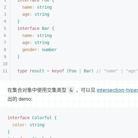
interface
 Foo
{
name
: 
string
age
: 
string
}
interface
 Bar
{
name
: 
string
age
: 
string
gender
: 
number
}
type
 result
 =
 keyof
(
Foo
 |
 Bar
)
 // "name" | "age"
在集合对象中使用交集类型
，可以见
intersection-type
&
出的 demo:
interface
 Colorful
{
color
: 
string
}