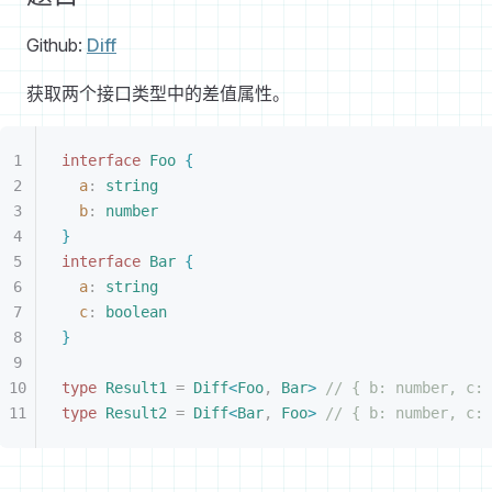
Github:
Diff
获取两个接口类型中的差值属性。
interface
 Foo
{
a
: 
string
b
: 
number
}
interface
 Bar
{
a
: 
string
c
: 
boolean
}
type
 Result1
 =
 Diff
<
Foo
,
 Bar
>
 // { b: number, c: 
type
 Result2
 =
 Diff
<
Bar
,
 Foo
>
 // { b: number, c: 