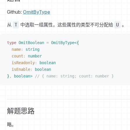
Github:
OmitByType
从
中选取一组属性，这些属性的类型不可分配给
。
T
U
type
 OmitBoolean
 =
 OmitByType
<
{
name
: 
string
count
: 
number
isReadonly
: 
boolean
isEnable
: 
boolean
}
,
 boolean
>
 // { name: string; count: number }
解题思路
略。