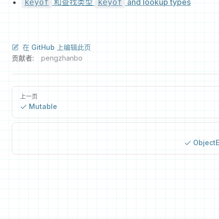
和查找类型
and lookup types
keyof
keyof
在 GitHub 上编辑此页
贡献者:
pengzhanbo
上一页
Mutable
ObjectE