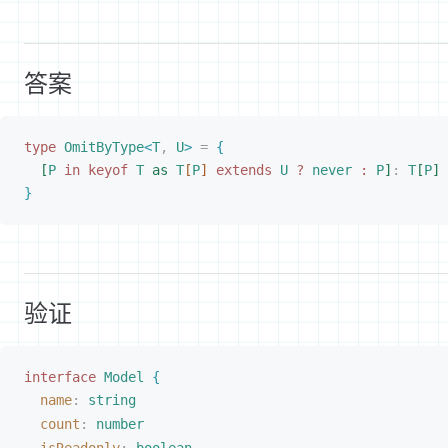
答案
type
 OmitByType
<
T
,
 U
>
 =
{
[
P
 in
 keyof
 T
 as
 T
[
P
]
 extends
 U
 ?
 never
 :
 P
]
: 
T
[
P
]
}
验证
interface
Model
{
name
: 
string
count
: 
number