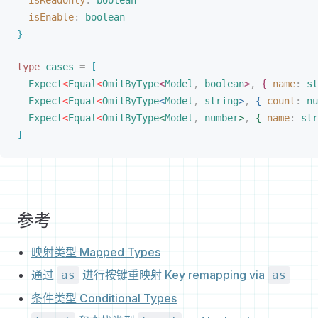
isReadonly
: 
boolean
isEnable
: 
boolean
}
type
cases
 =
[
Expect
<
Equal
<
OmitByType
<
Model
,
 boolean
>
,
{
name
: 
st
Expect
<
Equal
<
OmitByType
<
Model
,
 string
>
,
{
count
: 
nu
Expect
<
Equal
<
OmitByType
<
Model
,
 number
>
,
{
name
: 
str
]
参考
映射类型 Mapped Types
通过
进行按键重映射 Key remapping via
as
as
条件类型 Conditional Types