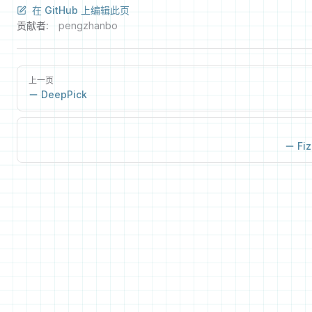
在 GitHub 上编辑此页
贡献者:
pengzhanbo
上一页
DeepPick
Fi