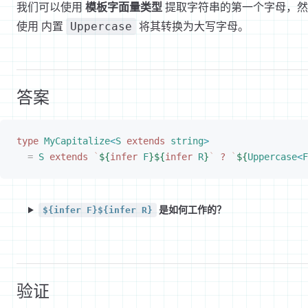
我们可以使用
模板字面量类型
提取字符串的第一个字母，然
使用 内置
将其转换为大写字母。
Uppercase
答案
type
 MyCapitalize
<
S
 extends
 string
>
=
 S
 extends
 `
${
infer
 F
}${
infer
 R
}
`
 ?
 `
${
Uppercase
<
F
是如何工作的？
${infer F}${infer R}
验证