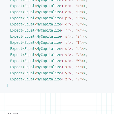
Expect
<
Equal
<
MyCapitalize
<
'
n
'
>
,
 '
N
'
>
>
,
Expect
<
Equal
<
MyCapitalize
<
'
o
'
>
,
 '
O
'
>
>
,
Expect
<
Equal
<
MyCapitalize
<
'
p
'
>
,
 '
P
'
>
>
,
Expect
<
Equal
<
MyCapitalize
<
'
q
'
>
,
 '
Q
'
>
>
,
Expect
<
Equal
<
MyCapitalize
<
'
r
'
>
,
 '
R
'
>
>
,
Expect
<
Equal
<
MyCapitalize
<
'
s
'
>
,
 '
S
'
>
>
,
Expect
<
Equal
<
MyCapitalize
<
'
t
'
>
,
 '
T
'
>
>
,
Expect
<
Equal
<
MyCapitalize
<
'
u
'
>
,
 '
U
'
>
>
,
Expect
<
Equal
<
MyCapitalize
<
'
v
'
>
,
 '
V
'
>
>
,
Expect
<
Equal
<
MyCapitalize
<
'
w
'
>
,
 '
W
'
>
>
,
Expect
<
Equal
<
MyCapitalize
<
'
x
'
>
,
 '
X
'
>
>
,
Expect
<
Equal
<
MyCapitalize
<
'
y
'
>
,
 '
Y
'
>
>
,
Expect
<
Equal
<
MyCapitalize
<
'
z
'
>
,
 '
Z
'
>
>
,
]