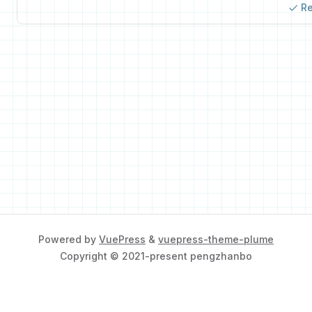
R
Powered by
VuePress
&
vuepress-theme-plume
Copyright © 2021-present pengzhanbo