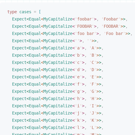
type
cases
 =
[
Expect
<
Equal
<
MyCapitalize
<
'
foobar
'
>
,
 '
Foobar
'
>
>
,
Expect
<
Equal
<
MyCapitalize
<
'
FOOBAR
'
>
,
 '
FOOBAR
'
>
>
,
Expect
<
Equal
<
MyCapitalize
<
'
foo bar
'
>
,
 '
Foo bar
'
>
>
,
Expect
<
Equal
<
MyCapitalize
<
''
>
,
 ''
>
>
,
Expect
<
Equal
<
MyCapitalize
<
'
a
'
>
,
 '
A
'
>
>
,
Expect
<
Equal
<
MyCapitalize
<
'
b
'
>
,
 '
B
'
>
>
,
Expect
<
Equal
<
MyCapitalize
<
'
c
'
>
,
 '
C
'
>
>
,
Expect
<
Equal
<
MyCapitalize
<
'
d
'
>
,
 '
D
'
>
>
,
Expect
<
Equal
<
MyCapitalize
<
'
e
'
>
,
 '
E
'
>
>
,
Expect
<
Equal
<
MyCapitalize
<
'
f
'
>
,
 '
F
'
>
>
,
Expect
<
Equal
<
MyCapitalize
<
'
g
'
>
,
 '
G
'
>
>
,
Expect
<
Equal
<
MyCapitalize
<
'
h
'
>
,
 '
H
'
>
>
,
Expect
<
Equal
<
MyCapitalize
<
'
i
'
>
,
 '
I
'
>
>
,
Expect
<
Equal
<
MyCapitalize
<
'
j
'
>
,
 '
J
'
>
>
,
Expect
<
Equal
<
MyCapitalize
<
'
k
'
>
,
 '
K
'
>
>
,
Expect
<
Equal
<
MyCapitalize
<
'
l
'
>
,
 '
L
'
>
>
,
Expect
<
Equal
<
MyCapitalize
<
'
m
'
>
,
 '
M
'
>
>
,