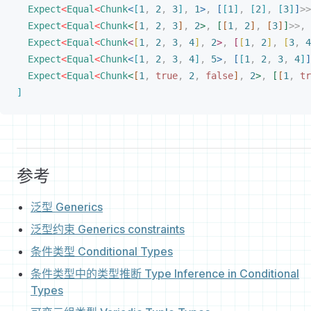
Expect
<
Equal
<
Chunk
<
[
1
,
 2
,
 3
]
,
 1
>
,
[
[
1
]
,
[
2
]
,
[
3
]
]
>
>
Expect
<
Equal
<
Chunk
<
[
1
,
 2
,
 3
]
,
 2
>
,
[
[
1
,
 2
]
,
[
3
]
]
>
>
,
Expect
<
Equal
<
Chunk
<
[
1
,
 2
,
 3
,
 4
]
,
 2
>
,
[
[
1
,
 2
]
,
[
3
,
 4
Expect
<
Equal
<
Chunk
<
[
1
,
 2
,
 3
,
 4
]
,
 5
>
,
[
[
1
,
 2
,
 3
,
 4
]
]
Expect
<
Equal
<
Chunk
<
[
1
,
 true
,
 2
,
 false
]
,
 2
>
,
[
[
1
,
 tr
]
参考
泛型 Generics
泛型约束 Generics constraints
条件类型 Conditional Types
条件类型中的类型推断 Type Inference in Conditional
Types