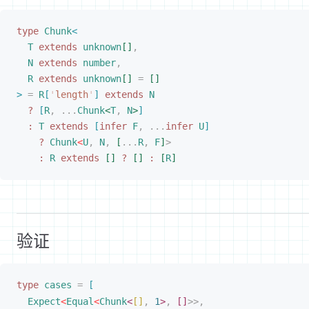
type
 Chunk
<
T
 extends
 unknown
[
]
,
N
 extends
 number
,
R
 extends
 unknown
[
]
 =
[
]
>
 =
 R
[
'
length
'
]
 extends
 N
?
[
R
,
 ...
Chunk
<
T
,
 N
>
]
:
 T
 extends
[
infer
 F
,
 ...
infer
 U
]
?
 Chunk
<
U
,
 N
,
[
...
R
,
 F
]
>
:
 R
 extends
[
]
 ?
[
]
 :
[
R
]
验证
type
cases
 =
[
Expect
<
Equal
<
Chunk
<
[
]
,
 1
>
,
[
]
>
>
,