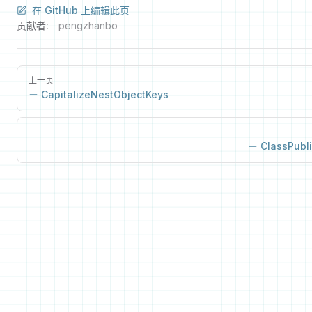
在 GitHub 上编辑此页
贡献者:
pengzhanbo
上一页
CapitalizeNestObjectKeys
ClassPubl