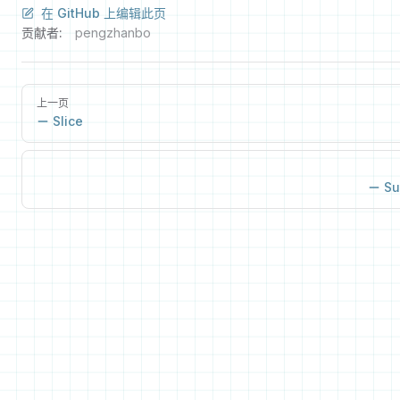
在 GitHub 上编辑此页
贡献者:
pengzhanbo
上一页
Slice
Su