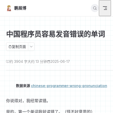
Skip to content
鹏展博
中国程序员容易发音错误的单词
复制页面
约 3904 字
大约 13 分钟
2025-06-17
数据来源
chinese-programmer-wrong-pronunciation
你说得对，我经常读错。
是的，第一个单词我就读错了。（怪不好意思的）