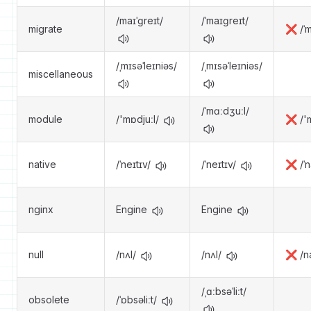
/maɪˈɡreɪt/
/ˈmaɪɡreɪt/
migrate
❌ /ˈm
/ˌmɪsəˈleɪniəs/
/ˌmɪsəˈleɪniəs/
miscellaneous
/ˈmɑːdʒuːl/
module
/'mɒdjuːl/
❌ /'
native
/ˈneɪtɪv/
/ˈneɪtɪv/
❌ /ˈn
nginx
Engine
Engine
null
/nʌl/
/nʌl/
❌ /n
/ˌɑːbsəˈliːt/
obsolete
/ˈɒbsəliːt/