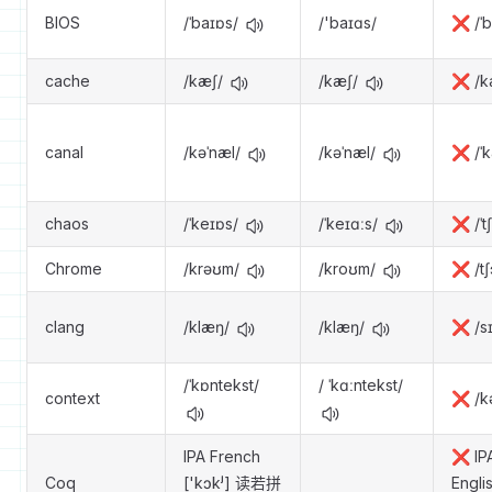
BIOS
/ˈbaɪɒs/
/'baɪɑs/
❌ /ˈb
cache
/kæʃ/
/kæʃ/
❌ /k
canal
/kəˈnæl/
/kəˈnæl/
❌ /ˈk
chaos
/ˈkeɪɒs/
/ˈkeɪɑːs/
❌ /ˈt
Chrome
/krəʊm/
/kroʊm/
❌ /tʃ
clang
/klæŋ/
/klæŋ/
❌ /s
/ˈkɒntekst/
/ ˈkɑːntekst/
context
❌ /kə
IPA French
❌ IP
Coq
['kɔkʲ] 读若拼
Engli