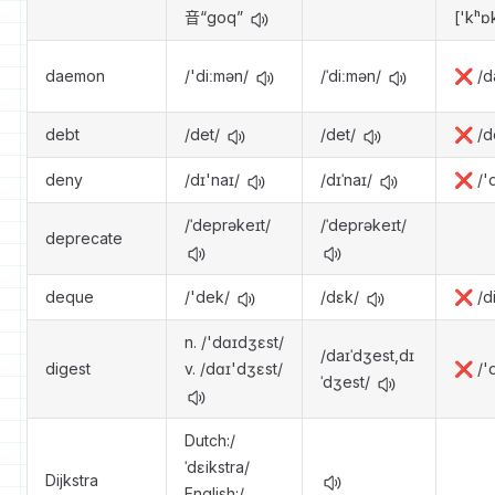
音“goq”
['kʰɒ
daemon
/'diːmən/
/ˈdiːmən/
❌ /d
debt
/det/
/det/
❌ /de
deny
/dɪ'naɪ/
/dɪˈnaɪ/
❌ /'
/ˈdeprəkeɪt/
/ˈdeprəkeɪt/
deprecate
deque
/'dek/
/dɛk/
❌ /di
n. /'dɑɪdʒɛst/
/daɪˈdʒest,dɪ
digest
v. /dɑɪ'dʒɛst/
❌ /'d
ˈdʒest/
Dutch:/
ˈdɛikstra/
Dijkstra
English:/