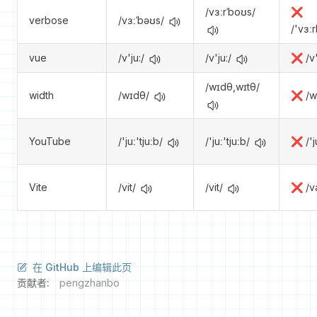
/vɜːrˈboʊs/
❌
verbose
/vɜːˈbəʊs/
/'vɜː
vue
/v'ju:/
/v'ju:/
❌ /v'j
/wɪdθ,wɪtθ/
width
/wɪdθ/
❌ /w
YouTube
/'juː'tjuːb/
/'juː'tjuːb/
❌ /'j
Vite
/vit/
/vit/
❌ /va
在 GitHub 上编辑此页
贡献者:
pengzhanbo