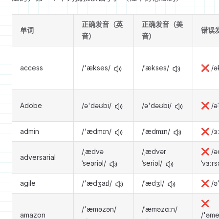
正确发音（英
正确发音（美
单词
错误
音）
音）
access
/'ækses/
/ˈækses/
❌ /ə
Adobe
/ə'dəʊbi/
/ə'dəʊbi/
❌ /ə
admin
/'ædmɪn/
/ˈædmɪn/
❌ /ɜ:
/ˌædvə
/ˌædvər
❌ /ə
adversarial
ˈseəriəl/
ˈseriəl/
ˈvɜːrs
agile
/'ædʒaɪl/
/ˈædʒl/
❌ /ə'
❌
/'æməzən/
/ˈæməzɑːn/
amazon
/'əme