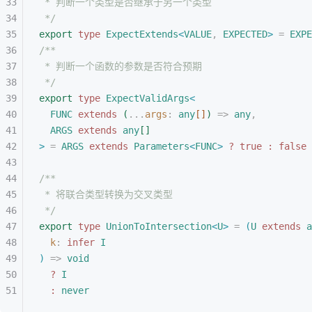
* 判断一个类型是否继承于另一个类型
*/
export
 type
 ExpectExtends
<
VALUE
,
 EXPECTED
>
 =
 EXPE
/**
* 判断一个函数的参数是否符合预期
*/
export
 type
 ExpectValidArgs
<
FUNC
 extends
(
...
args
: 
any
[
]
)
 =
>
 any
,
ARGS
 extends
 any
[
]
>
 =
 ARGS
 extends
 Parameters
<
FUNC
>
 ?
 true
 :
 false
/**
* 将联合类型转换为交叉类型
*/
export
 type
 UnionToIntersection
<
U
>
 =
(
U
 extends
 a
k
: 
infer
 I
)
 =
>
 void
?
 I
:
 never