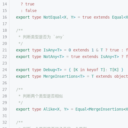
?
 true
:
 false
export
 type
 NotEqual
<
X
,
 Y
>
 =
 true
 extends
 Equal
<
X
/**
* 判断类型是否为 `any`
*/
export
 type
 IsAny
<
T
>
 =
 0
 extends
 1
 &
 T
 ?
 true
 :
 f
export
 type
 NotAny
<
T
>
 =
 true
 extends
 IsAny
<
T
>
 ?
 f
export
 type
 Debug
<
T
>
 =
{
[
K
 in
 keyof
 T
]
: 
T
[
K
]
}
export
 type
 MergeInsertions
<
T
>
 =
 T
 extends
 object
/**
* 判断两个类型是否相似
*/
export
 type
 Alike
<
X
,
 Y
>
 =
 Equal
<
MergeInsertions
<
X
/**