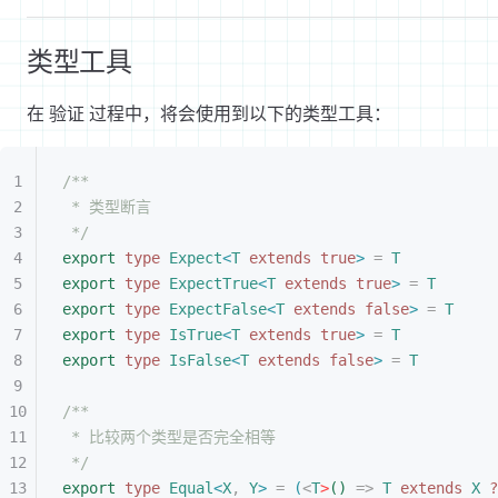
类型工具
在 验证 过程中，将会使用到以下的类型工具：
/**
* 类型断言
*/
export
 type
 Expect
<
T
 extends
 true
>
 =
 T
export
 type
 ExpectTrue
<
T
 extends
 true
>
 =
 T
export
 type
 ExpectFalse
<
T
 extends
 false
>
 =
 T
export
 type
 IsTrue
<
T
 extends
 true
>
 =
 T
export
 type
 IsFalse
<
T
 extends
 false
>
 =
 T
/**
* 比较两个类型是否完全相等
*/
export
 type
 Equal
<
X
,
 Y
>
 =
(
<
T
>
(
)
 =
>
 T
 extends
 X
 ?