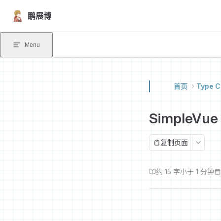
Skip to content
鹏展博
Menu
首页
Type C
SimpleVue
复制页面
约 15 字
小于 1 分钟