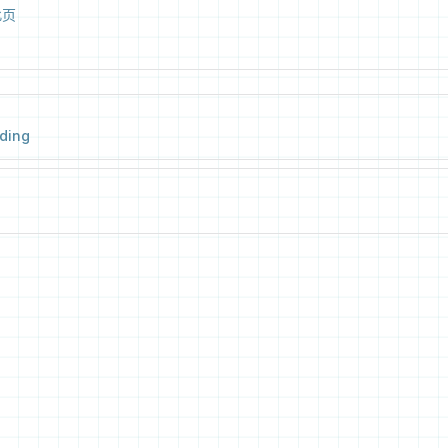
此页
ding