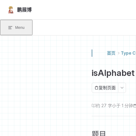
Skip to content
鹏展博
Menu
首页
Type C
isAlphabet
复制页面
约 27 字
小于 1 分钟
题目