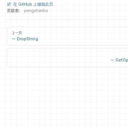
在 GitHub 上编辑此页
贡献者:
pengzhanbo
上一页
DropString
GetOp