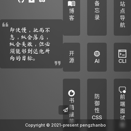
备
站
忘
博
点
录
客
导
航
即使慢，驰而不
息，纵会落后，
纵会失败，但必
须能够到达他所
开
向的目标。
源
AI
CLI
防
前
书
御
端
籍
性
面
推
CSS
试
荐
题
Copyright © 2021-present pengzhanbo