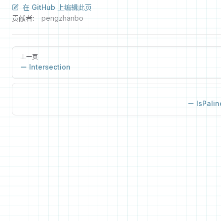
在 GitHub 上编辑此页
贡献者:
pengzhanbo
上一页
Intersection
IsPali