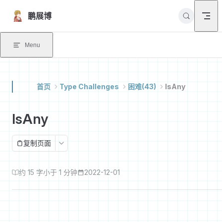
Skip to content
鹏展博
Menu
首页
Type Challenges
困难(43)
IsAny
IsAny
复制页面
约 15 字
小于 1 分钟
2022-12-01