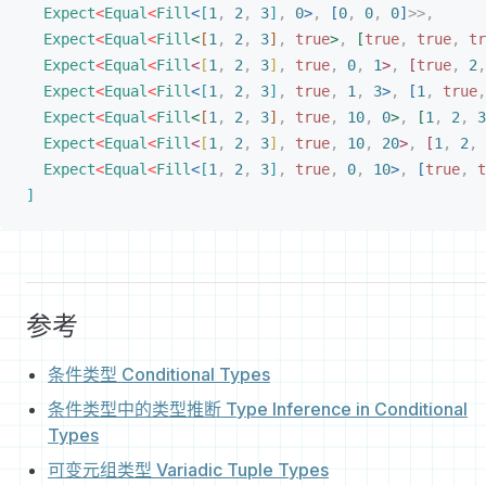
Expect
<
Equal
<
Fill
<
[
1
,
 2
,
 3
]
,
 0
>
,
[
0
,
 0
,
 0
]
>
>
,
Expect
<
Equal
<
Fill
<
[
1
,
 2
,
 3
]
,
 true
>
,
[
true
,
 true
,
 tr
Expect
<
Equal
<
Fill
<
[
1
,
 2
,
 3
]
,
 true
,
 0
,
 1
>
,
[
true
,
 2
,
Expect
<
Equal
<
Fill
<
[
1
,
 2
,
 3
]
,
 true
,
 1
,
 3
>
,
[
1
,
 true
,
Expect
<
Equal
<
Fill
<
[
1
,
 2
,
 3
]
,
 true
,
 10
,
 0
>
,
[
1
,
 2
,
 3
Expect
<
Equal
<
Fill
<
[
1
,
 2
,
 3
]
,
 true
,
 10
,
 20
>
,
[
1
,
 2
,
 
Expect
<
Equal
<
Fill
<
[
1
,
 2
,
 3
]
,
 true
,
 0
,
 10
>
,
[
true
,
 t
]
参考
条件类型 Conditional Types
条件类型中的类型推断 Type Inference in Conditional
Types
可变元组类型 Variadic Tuple Types