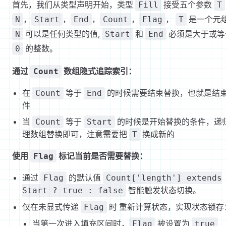
首先，我们从类型声明开始，类型
接受五个参数
Fill
T
，
，
，
，
，
是一个元
N
Start
End
Count
Flag
T
可以是任何类型的值,
和
必须是大于或等
N
Start
End
的整数。
0
通过
数组隐式追踪索引：
Count
在
等于
的时候需要结束替换，也就是结
Count
End
件
当
等于
的时候是开始替换的条件，递
Count
Start
理数组替换即可，注意需要把
换成新的
T
使用
标记当前是否需要替换：
Flag
通过
的默认值
Flag
Count['length'] extends
智能触发状态切换。
Start ? true : false
仅在未显式传递
时 重新计算状态，实现状态锁存
Flag
当第一次进入填充区间时，
被设置为
Flag
true