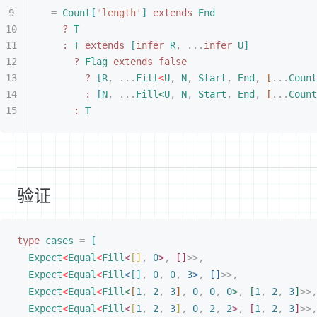
=
 Count
[
'
length
'
]
 extends
 End
?
 T
:
 T
 extends
[
infer
 R
,
 ...
infer
 U
]
?
 Flag
 extends
 false
?
[
R
,
 ...
Fill
<
U
,
 N
,
 Start
,
 End
,
[
...
Count
:
[
N
,
 ...
Fill
<
U
,
 N
,
 Start
,
 End
,
[
...
Count
:
 T
验证
type
cases
 =
[
Expect
<
Equal
<
Fill
<
[
]
,
 0
>
,
[
]
>
>
,
Expect
<
Equal
<
Fill
<
[
]
,
 0
,
 0
,
 3
>
,
[
]
>
>
,
Expect
<
Equal
<
Fill
<
[
1
,
 2
,
 3
]
,
 0
,
 0
,
 0
>
,
[
1
,
 2
,
 3
]
>
>
,
Expect
<
Equal
<
Fill
<
[
1
,
 2
,
 3
]
,
 0
,
 2
,
 2
>
,
[
1
,
 2
,
 3
]
>
>
,