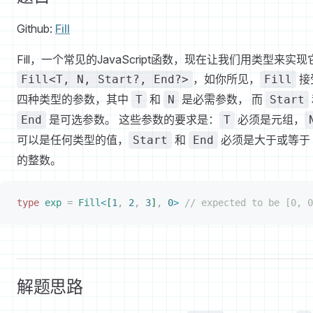
Github:
Fill
Fill，一个常见的JavaScript函数，现在让我们用类型来实现
，如你所见，
接
Fill<T, N, Start?, End?>
Fill
四种类型的参数，其中
和
是必需参数， 而
T
N
Start
是可选参数。 这些参数的要求是：
必须是元组，
End
T
可以是任何类型的值，
和
必须是大于或等于
Start
End
的整数。
type
 exp
 =
 Fill
<
[
1
,
 2
,
 3
]
,
 0
>
 // expected to be [0, 0
解题思路