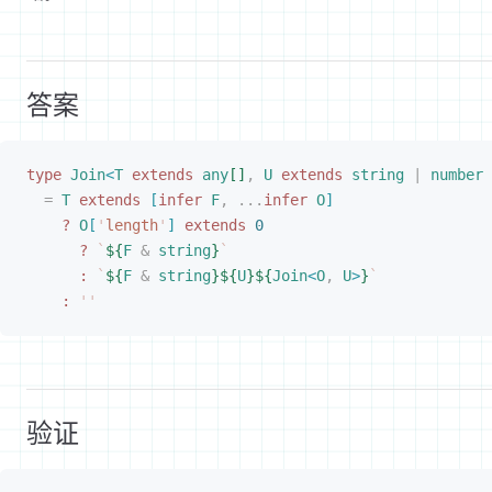
答案
type
 Join
<
T
 extends
 any
[
]
,
 U
 extends
 string
 |
 number
 
=
 T
 extends
[
infer
 F
,
 ...
infer
 O
]
?
 O
[
'
length
'
]
 extends
 0
?
 `
${
F
 &
 string
}
`
:
 `
${
F
 &
 string
}${
U
}${
Join
<
O
,
 U
>
}
`
:
 ''
验证