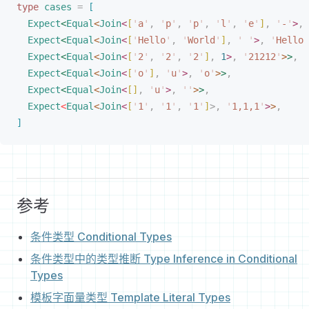
type
cases
 =
[
Expect
<
Equal
<
Join
<
[
'
a
'
,
 '
p
'
,
 '
p
'
,
 '
l
'
,
 '
e
'
]
,
 '
-
'
>
,
 
Expect
<
Equal
<
Join
<
[
'
Hello
'
,
 '
World
'
]
,
 '
 '
>
,
 '
Hello 
Expect
<
Equal
<
Join
<
[
'
2
'
,
 '
2
'
,
 '
2
'
]
,
 1
>
,
 '
21212
'
>
>
,
Expect
<
Equal
<
Join
<
[
'
o
'
]
,
 '
u
'
>
,
 '
o
'
>
>
,
Expect
<
Equal
<
Join
<
[
]
,
 '
u
'
>
,
 ''
>
>
,
Expect
<
Equal
<
Join
<
[
'
1
'
,
 '
1
'
,
 '
1
'
]
>
,
 '
1,1,1
'
>
>
,
]
参考
条件类型 Conditional Types
条件类型中的类型推断 Type Inference in Conditional
Types
模板字面量类型 Template Literal Types