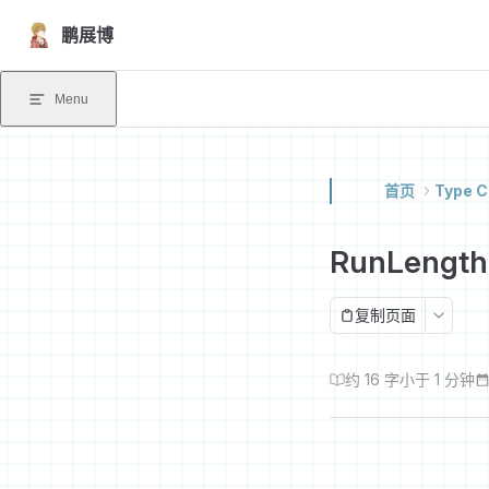
Skip to content
鹏展博
Menu
首页
Type C
RunLength
复制页面
约 16 字
小于 1 分钟