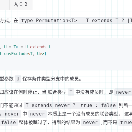
A, C, B
的方式，在
type Permutation<T> = T extends T ? [
,
 U
 =
 T
>
 =
 U
 extends
 U
tion
<
Exclude
<
T
,
 U
>
>
]
泛型参数
保存条件类型分支中的成员。
U
归应该在何时停止，当 联合类型
中没有成员时，即
T
never
中，我们不能通过
判断
T extends never ？ true : false
中
本质上是一个没有成员的联合类型， 这
s never
never
整体被跳过了，得到的结果为
, 而不是
 false
never
true