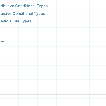
utive Conditional Types
ive Conditional Types
ic Tuple Types
此页