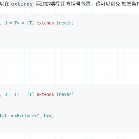
以在
两边的类型用方括号包裹，这可以避免 触发条
extends
,
 U
 =
 T
>
 =
[
T
]
 extends
[
never
]
,
 U
 =
 T
>
 =
[
T
]
 extends
[
never
]
tation
<
Exclude
<
T
,
 U
>
>
]