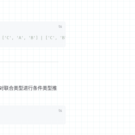
 ['C', 'A', 'B'] | ['C', 'B', 'A']
们对联合类型进行条件类型推