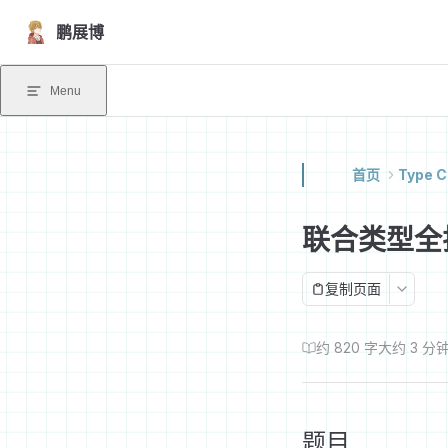
Skip to content
鹏展博
Menu
首页
Type C
联合类型全
复制页面
约 820 字
大约 3 分
题目