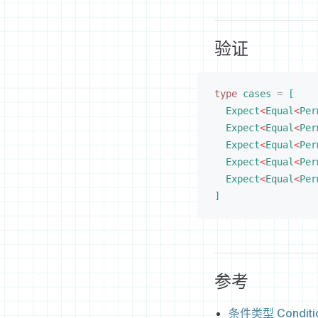
验证
type
cases
 =
[
Expect
<
Equal
<
Per
Expect
<
Equal
<
Per
Expect
<
Equal
<
Per
Expect
<
Equal
<
Per
Expect
<
Equal
<
Per
]
参考
条件类型 Conditio