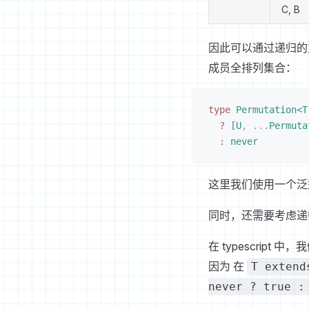
C, B
因此可以通过递归
成员全排列集合：
type
 Permutation
<
T
?
[
U
,
 ...
Permuta
:
 never
这里我们使用一个
同时，还需要考虑递
在 typescript 
因为 在
T extend
never ? true :