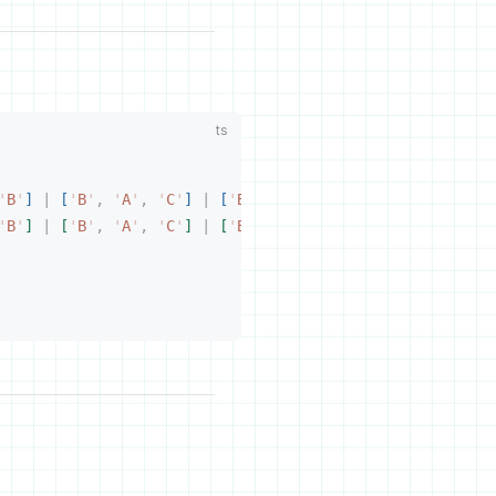
'
B
'
]
 |
[
'
B
'
,
 '
A
'
,
 '
C
'
]
 |
[
'
B
'
,
 '
C
'
,
 '
A
'
]
 |
[
'
C
'
,
 '
A
'
,
 '
B
'
B
'
]
 |
[
'
B
'
,
 '
A
'
,
 '
C
'
]
 |
[
'
B
'
,
 '
C
'
,
 '
A
'
]
 |
[
'
C
'
,
 '
A
'
,
 '
B