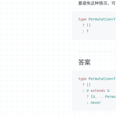
要避免这种情况，可
type
 Permutation
<
T
?
[
]
:
 T
答案
type
 Permutation
<
T
?
[
]
:
 U
 extends
 U
?
[
U
,
 ...
Permu
:
 never