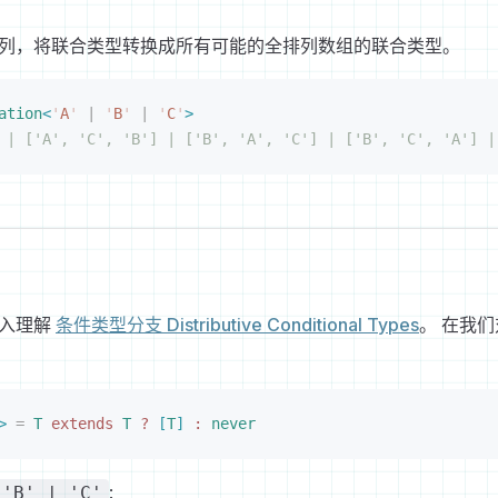
列，将联合类型转换成所有可能的全排列数组的联合类型。
ation
<
'
A
'
 |
 '
B
'
 |
 '
C
'
>
 | ['A', 'C', 'B'] | ['B', 'A', 'C'] | ['B', 'C', 'A'] |
深入理解
条件类型分支 Distributive Conditional Types
。 在我
>
 =
 T
 extends
 T
 ?
[
T
]
 :
 never
:
 'B' | 'C'