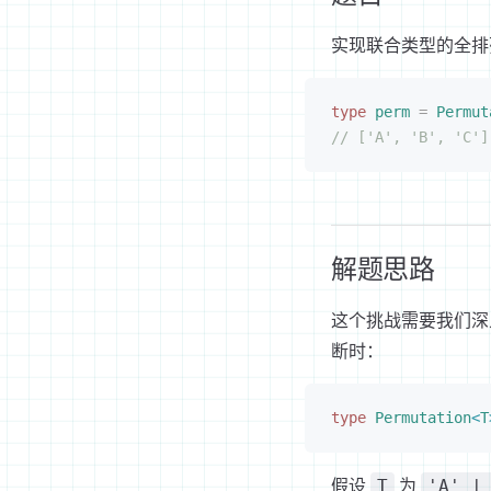
实现联合类型的全排
type
 perm
 =
 Permut
// ['A', 'B', 'C']
解题思路
这个挑战需要我们
断时：
type
 Permutation
<
T
假设
为
T
'A' |