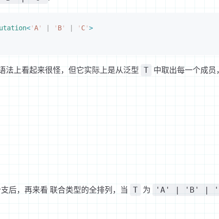
utation
<
'
A
'
 |
 '
B
'
 |
 '
C
'
>
语法上看起来很怪，但它实际上是从泛型
中取出每一个成员
T
分支后，再来看 联合类型的全排列，当
为
T
'A' | 'B' | '