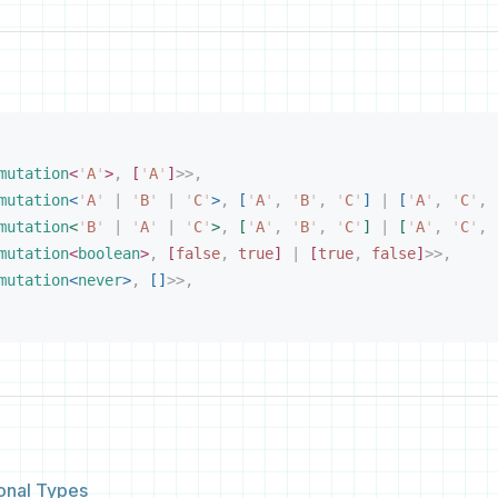
mutation
<
'
A
'
>
,
[
'
A
'
]
>
>
,
mutation
<
'
A
'
 |
 '
B
'
 |
 '
C
'
>
,
[
'
A
'
,
 '
B
'
,
 '
C
'
]
 |
[
'
A
'
,
 '
C
'
,
 
mutation
<
'
B
'
 |
 '
A
'
 |
 '
C
'
>
,
[
'
A
'
,
 '
B
'
,
 '
C
'
]
 |
[
'
A
'
,
 '
C
'
,
 
mutation
<
boolean
>
,
[
false
,
 true
]
 |
[
true
,
 false
]
>
>
,
mutation
<
never
>
,
[
]
>
>
,
nal Types