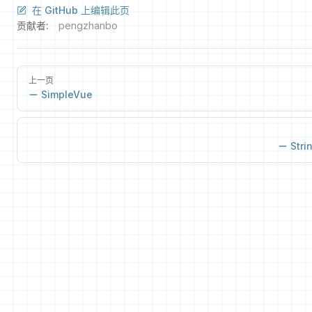
在 GitHub 上编辑此页
贡献者:
pengzhanbo
上一页
SimpleVue
Stri