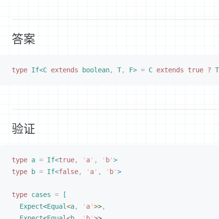
答案
type
 If
<
C
 extends
 boolean
,
 T
,
 F
>
 =
 C
 extends
 true
 ?
 T
验证
type
a
 =
If
<
true
,
 '
a
'
,
 '
b
'
>
type
b
 =
If
<
false
,
 '
a
'
,
 '
b
'
>
type
cases
 =
[
Expect
<
Equal
<
a
,
 '
a
'
>
>
,
Expect
<
Equal
<
b
,
 '
b
'
>
>
,