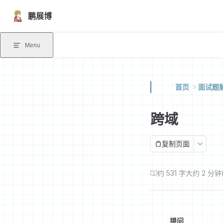
Skip to content
鹏展博
Menu
首页
面试题
跨域
复制页面
约 531 字
大约 2 分钟
提问