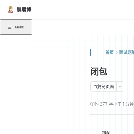
Skip to content
鹏展博
Menu
首页
面试题
闭包
复制页面
约 277 字
小于 1 分钟
提问