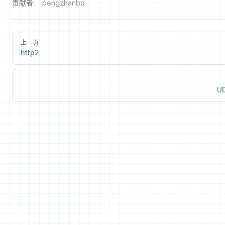
贡献者:
pengzhanbo
上一页
http2
U