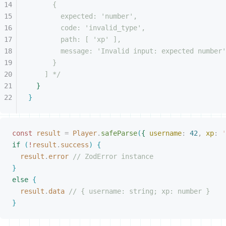
{
expected: 'number',
code: 'invalid_type',
path: [ 'xp' ],
message: 'Invalid input: expected number'
}
] */
}
}
const 
result
 =
 Player
.
safeParse
(
{
username
: 
42
, 
xp
: 
'
if
(
!
result
.
success
)
{
result
.
error
 // ZodError instance
}
else
{
result
.
data
 // { username: string; xp: number }
}