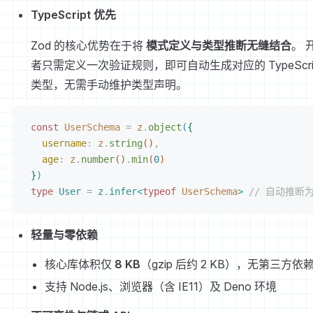
TypeScript 优先
Zod 的核心优势在于将
模式定义与类型推断无缝结合
。 
者只需定义一次验证规则，即可自动生成对应的 TypeScri
类型，无需手动维护类型声明。
const 
UserSchema
 =
 z
.
object
(
{
username
: 
z
.
string
(
)
,
age
: 
z
.
number
(
)
.
min
(
0
)
}
)
type
 User
 =
 z
.
infer
<
typeof
 UserSchema
>
 // 自动推断为 {
轻量与零依赖
核心库体积仅
8 KB
（gzip 后约 2 KB），无第三方依
支持 Node.js、浏览器（含 IE11）及 Deno 环境