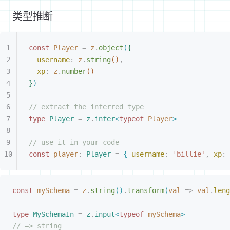
类型推断
const 
Player
 =
 z
.
object
(
{
username
: 
z
.
string
(
)
,
xp
: 
z
.
number
(
)
}
)
// extract the inferred type
type
 Player
 =
 z
.
infer
<
typeof
 Player
>
// use it in your code
const 
player
: 
Player
 =
{
username
: 
'
billie
'
, 
xp
: 
const 
mySchema
 =
 z
.
string
(
)
.
transform
(
val
 =
>
 val
.
leng
type
 MySchemaIn
 =
 z
.
input
<
typeof
 mySchema
>
// => string