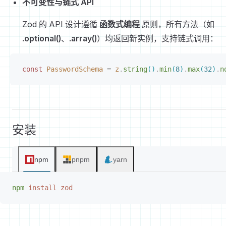
不可变性与链式 API
Zod 的 API 设计遵循
函数式编程
原则，所有方法（如
.optional()
、
.array()
）均返回新实例，支持链式调用：
const 
PasswordSchema
 =
 z
.
string
(
)
.
min
(
8
)
.
max
(
32
)
.
n
安装
npm
pnpm
yarn
npm
 install
 zod