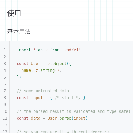
使用
基本用法
import
 *
 as
 z
 from
 '
zod/v4
'
const 
User
 =
 z
.
object
(
{
name
: 
z
.
string
(
)
,
}
)
// some untrusted data...
const 
input
 =
{
/* stuff */
}
// the parsed result is validated and type safe!
const 
data
 =
 User
.
parse
(
input
)
// so you can use it with confidence :)