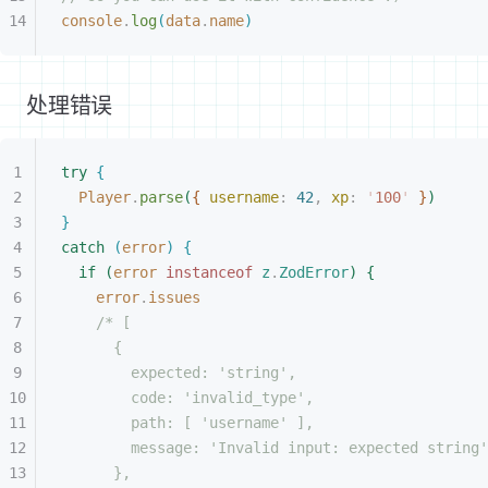
console
.
log
(
data
.
name
)
处理错误
try
{
Player
.
parse
(
{
username
: 
42
, 
xp
: 
'
100
'
}
)
}
catch
(
error
)
{
if
(
error
 instanceof
 z
.
ZodError
)
{
error
.
issues
/* [
{
expected: 'string',
code: 'invalid_type',
path: [ 'username' ],
message: 'Invalid input: expected string'
},