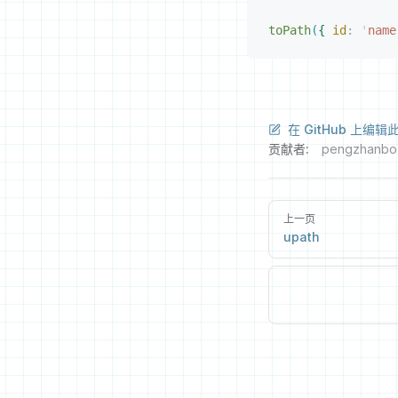
toPath
(
{
id
: 
'
name
在 GitHub 上编辑
贡献者:
pengzhanbo
上一页
upath