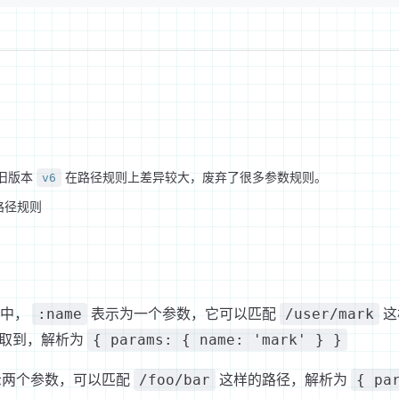
旧版本
在路径规则上差异较大，废弃了很多参数规则。
v6
路径规则
中，
表示为一个参数，它可以匹配
这
:name
/user/mark
取到，解析为
{ params: { name: 'mark' } }
两个参数，可以匹配
这样的路径，解析为
/foo/bar
{ pa