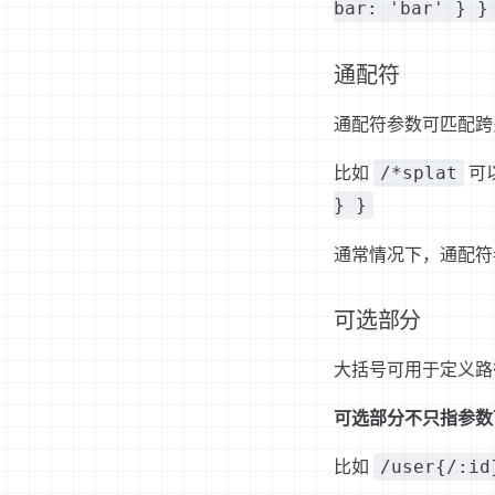
bar: 'bar' } }
通配符
通配符参数可匹配跨
比如
可
/*splat
} }
通常情况下，通配符
可选部分
大括号可用于定义路
可选部分不只指参数
比如
/user{/:id