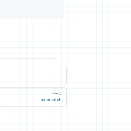
下一页
minimatch