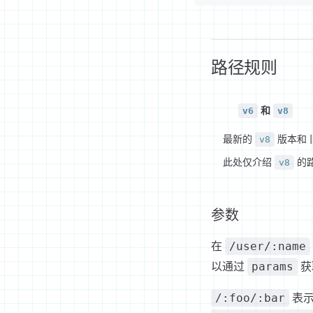
路径规则
和
v6
v8
最新的
版本和 
v8
此处仅介绍
的
v8
参数
在
/user/:name
以通过
获
params
表示
/:foo/:bar