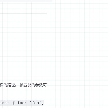
样的路径。 被匹配的参数可
rams: { foo: 'foo',