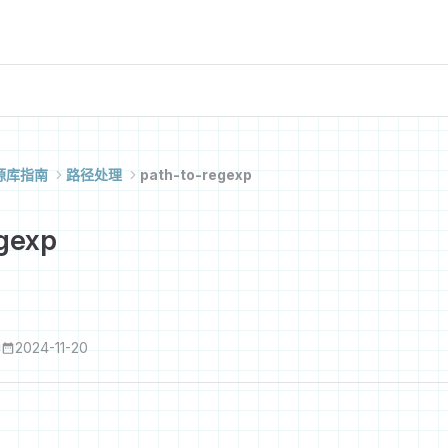
源库指南
路径处理
path-to-regexp
gexp
钟
2024-11-20