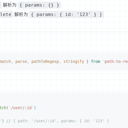
解析为
{ params: {} }
解析为
lete
{ params: { id: '123' } }
match
,
 parse
,
 pathToRegexp
,
 stringify
}
 from
 '
path-to-re
tch
(
'
/user/:id
'
)
'
)
 // { path: '/user/:id', params: { id: '123' }