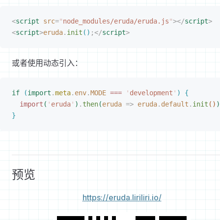
<
script
 src
=
"
node_modules/eruda/eruda.js
"
></
script
>
<
script
>
eruda
.
init
(
)
;
<
/
script
>
或者使用动态引入：
if
(
import
.
meta
.
env
.
MODE
 ===
 '
development
'
)
{
import
(
'
eruda
'
)
.
then
(
eruda
 =
>
 eruda
.
default
.
init
(
)
)
}
预览
https://eruda.liriliri.io/