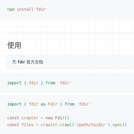
npm
 install
 fdir
使用
fdir
官方文档
import
{
 fdir
}
 from
 '
fdir
'
import
{
 fdir
 as
 Fdir
}
 from
 '
fdir
'
const 
crawler
 =
 new 
Fdir
(
)
const 
files
 =
 crawler
.
crawl
(
'
/path/to/dir
'
)
.
sync
(
)