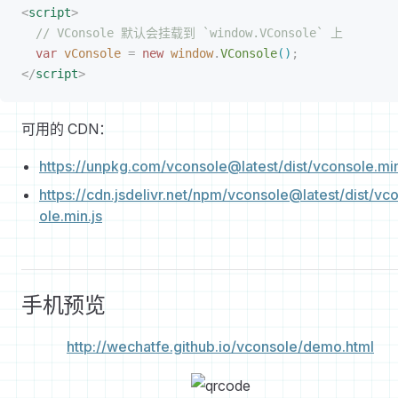
<
script
>
// VConsole 默认会挂载到 `window.VConsole` 上
var
 vConsole
 =
 new
 window
.
VConsole
(
)
;
</
script
>
可用的 CDN：
https://unpkg.com/vconsole@latest/dist/vconsole.min
https://cdn.jsdelivr.net/npm/vconsole@latest/dist/vc
ole.min.js
手机预览
http://wechatfe.github.io/vconsole/demo.html