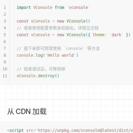
import
 VConsole
 from
 '
vconsole
'
const 
vConsole
 =
 new 
VConsole
(
)
// 或者使用配置参数来初始化，详情见文档
const 
vConsole
 =
 new 
VConsole
(
{
theme
: 
'
dark
'
}
)
// 接下来即可照常使用 `console` 等方法
console
.
log
(
'
Hello world
'
)
// 结束调试后，可移除掉
vConsole
.
destroy
(
)
从 CDN 加载
<
script
 src
=
"
https://unpkg.com/vconsole@latest/dist/v