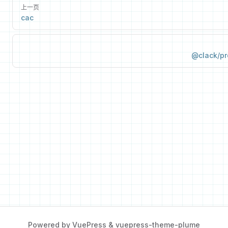
上一页
cac
@clack/p
Powered by
VuePress
&
vuepress-theme-plume