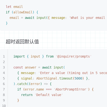
let 
email
if
(
allowEmail
)
{
email
 =
 await
 input
(
{
message
: 
'
What is your email 
}
超时返回默认值
import
{
 input
}
 from
 '
@inquirer/prompts
'
const 
answer
 =
 await
 input
(
{
message
: 
'
Enter a value (timing out in 5 seco
{
signal
: 
AbortSignal
.
timeout
(
5000
)
}
,
)
.
catch
(
(
error
)
 =
>
{
if
(
error
.
name
 === 
'
AbortPromptError
'
)
{
return
 '
Default value
'
}