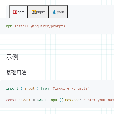
npm
pnpm
yarn
npm
 install
 @inquirer/prompts
示例
基础用法
import
{
 input
}
 from
 '
@inquirer/prompts
'
const 
answer
 =
 await
 input
(
{
message
: 
'
Enter your nam