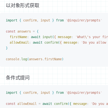
以对象形式获取
import
{
 confirm
,
 input
}
 from
 '
@inquirer/prompts
'
const 
answers
 =
{
firstName
: 
await
 input
(
{
message
: 
'
What
\'
s your fir
allowEmail
: 
await
 confirm
(
{
message
: 
'
Do you allow 
}
console
.
log
(
answers
.
firstName
)
条件式提问
import
{
 confirm
,
 input
}
 from
 '
@inquirer/prompts
'
const 
allowEmail
 =
 await
 confirm
(
{
message
: 
'
Do you a