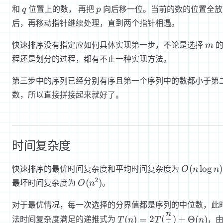
q
p
和
位置上的数， 再把
向后移一位。当前的数的位置全放
q
p
后，再移动指针继续处理，直到两个指针相遇。
m
快速排序没有指定应如何具体实现第一步，不论是选择
的
m
程还是划分的过程，都有不止一种实现方法。
第三步中的序列已经分别有序且第一个序列中的数都小于第
数，所以直接拼接起来就好了。
时间复杂度
O(n\log
(
lo
g
)
快速排序的最优时间复杂度和平均时间复杂度为
O
n
n
n)
O(n^2)
2
(
)
最坏时间复杂度为
。
O
n
对于最优情况，每一次选择的分界值都是序列的中位数，此
n
T(n) =
(
)
=
2
(
)
+
Θ
(
)
法时间复杂度满足的递推式为
，
T
n
T
n