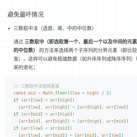
避免最坏情况
三数取中法（选首、尾、中的中位数）
通过
三数取中（即选取第一个、最后一个以及中间的元素
的中位数）
的方法来选择两个子序列的分界元素（即比较
准）。这样可以避免极端数据（如升序序列或降序序列）
来的退化；
// 三数取中法选择基准
const 
mid
 =
 Math
.
floor
(
(
low
 + 
high
)
 / 
2
)
if
(
arr
[
low
]
>
 arr
[
high
]
)
[
arr
[
low
]
,
 arr
[
high
]
]
 =
[
arr
[
high
]
,
 arr
[
low
]
]
if
(
arr
[
mid
]
>
 arr
[
high
]
)
[
arr
[
mid
]
,
 arr
[
high
]
]
 =
[
arr
[
high
]
,
 arr
[
mid
]
]
if
(
arr
[
low
]
<
 arr
[
mid
]
)
[
arr
[
low
]
,
 arr
[
mid
]
]
 =
[
arr
[
mid
]
,
 arr
[
low
]
]