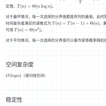
2
2T(\dfrac{n}
T(n) =
(
)
=
Θ
(
lo
g
)
定理，
。
T
n
n
n
{2}) +
\Theta(n\log
\Theta(n)
n)
对于最坏情况，每一次选择的分界值都是序列的最值，此时
T(n) =
(
)
=
(
−
1
)
+
Θ
(
)
时间复杂度满足的递推式为
，
T
n
T
n
n
T(n - 1) +
T(n) =
2
(
)
=
Θ
(
)
可得
。
T
n
n
\Theta(n)
\Theta(n^2)
对于平均情况，每一次选择的分界值可以看作是等概率随机
空间复杂度
O(log
(
)
（递归栈空间）
O
l
o
g
n
n)
稳定性