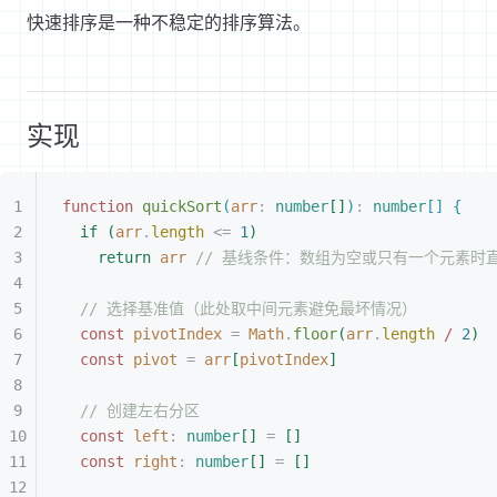
快速排序是一种不稳定的排序算法。
实现
function
 quickSort
(
arr
: 
number
[
]
)
:
 number
[
]
{
if
(
arr
.
length
<
=
 1
)
return
 arr
 // 基线条件：数组为空或只有一个元素时
// 选择基准值（此处取中间元素避免最坏情况）
const 
pivotIndex
 =
 Math
.
floor
(
arr
.
length
 / 
2
)
const 
pivot
 =
 arr
[
pivotIndex
]
// 创建左右分区
const 
left
: 
number
[
]
 =
[
]
const 
right
: 
number
[
]
 =
[
]