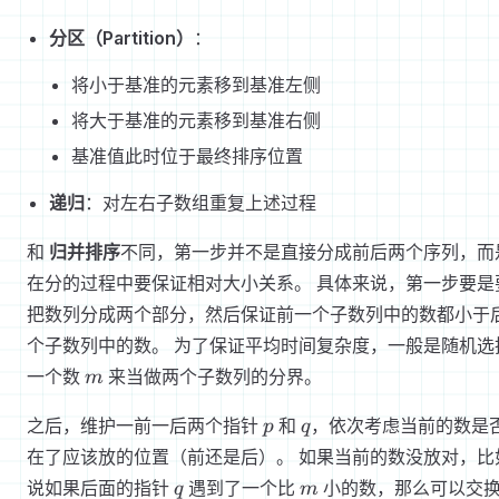
分区（Partition）
：
将小于基准的元素移到基准左侧
将大于基准的元素移到基准右侧
基准值此时位于最终排序位置
递归
：对左右子数组重复上述过程
和
归并排序
不同，第一步并不是直接分成前后两个序列，而
在分的过程中要保证相对大小关系。 具体来说，第一步要是
把数列分成两个部分，然后保证前一个子数列中的数都小于
个子数列中的数。 为了保证平均时间复杂度，一般是随机选
m
一个数
来当做两个子数列的分界。
m
p
q
之后，维护一前一后两个指针
和
，依次考虑当前的数是
p
q
在了应该放的位置（前还是后）。 如果当前的数没放对，比
q
m
说如果后面的指针
遇到了一个比
小的数，那么可以交
q
m