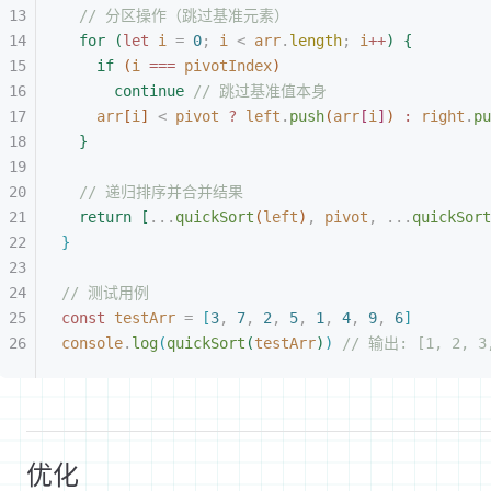
// 分区操作（跳过基准元素）
for
(
let 
i
 =
 0
;
 i
<
 arr
.
length
;
 i
++
)
{
if
(
i
 ===
 pivotIndex
)
continue
 // 跳过基准值本身
arr
[
i
]
<
 pivot
 ?
 left
.
push
(
arr
[
i
]
)
 :
 right
.
pu
}
// 递归排序并合并结果
return
[
...
quickSort
(
left
)
,
 pivot
,
 ...
quickSort
}
// 测试用例
const 
testArr
 =
[
3
,
 7
,
 2
,
 5
,
 1
,
 4
,
 9
,
 6
]
console
.
log
(
quickSort
(
testArr
)
)
 // 输出: [1, 2, 3,
优化