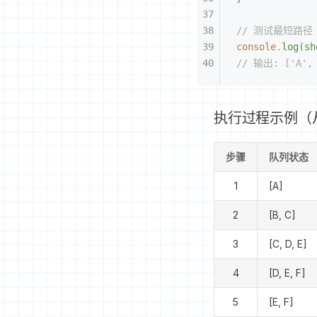
// 测试最短路径
console
.
log
(
sh
// 输出: ['A'
执行过程示例（
步骤
队列状态
1
[A]
2
[B, C]
3
[C, D, E]
4
[D, E, F]
5
[E, F]