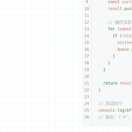
const 
curr
result
.
pus
// 遍历当
for
(
const
if
(
!
vis
visite
queue
.
}
}
}
return
 resul
}
// 测试执行
console
.
log
(
bf
// 输出: ['A', 