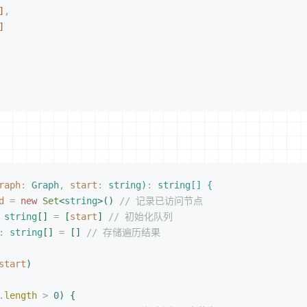
]
,
]
raph
: 
Graph
,
 start
: 
string
)
:
 string
[
]
{
d
 =
 new 
Set
<
string
>
(
)
 // 记录已访问节点
 
string
[
]
 =
[
start
]
 // 初始化队列
: 
string
[
]
 =
[
]
 // 存储遍历结果
start
)
.
length
>
 0
)
{