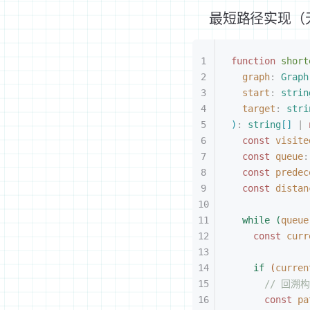
最短路径实现（
function
 short
graph
: 
Graph
start
: 
strin
target
: 
stri
)
:
 string
[
]
 |
 
const 
visite
const 
queue
:
const 
predec
const 
distan
while
(
queue
const 
curr
if
(
curren
// 回溯
const 
pa