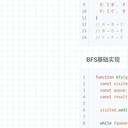
E
: 
[
'
B
'
, 
'
F
'
F
: 
[
'
C
'
, 
'
E
'
}
// A → B → C
// B → D → E
// C → F ← E
BFS基础实现
function
 bfs
(
g
const 
visite
const 
queue
:
const 
result
visited
.
add
(
while
(
queue