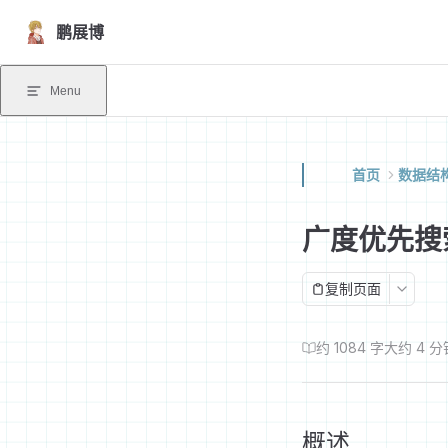
Skip to content
鹏展博
Menu
首页
数据结
广度优先搜
复制页面
约 1084 字
大约 4 分
概述