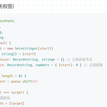
无权图）
estPath
(
,
g
,
ng
null
{
d
 =
 new 
Set
<
string
>
(
[
start
]
)
 
string
[
]
 =
[
start
]
essor
: 
Record
<
string
, 
string
>
 =
{
}
 // 记录前驱节点
ce
: 
Record
<
string
, 
number
>
 =
{
[
start
]
: 
0
}
 // 记录距离
.
length
>
 0
)
{
ent
 =
 queue
.
shift
(
)
!
t
 ===
 target
)
{
构建路径
th
 =
[
target
]