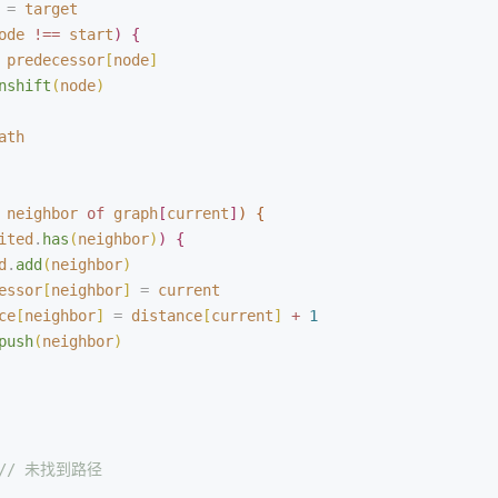
 =
 target
ode
 !==
 start
)
{
 predecessor
[
node
]
nshift
(
node
)
ath
 
neighbor
 of
 graph
[
current
]
)
{
ited
.
has
(
neighbor
)
)
{
d
.
add
(
neighbor
)
essor
[
neighbor
]
 =
 current
ce
[
neighbor
]
 =
 distance
[
current
]
 +
 1
push
(
neighbor
)
 // 未找到路径