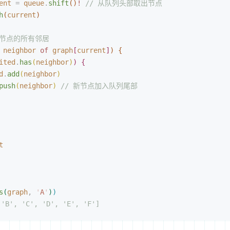
ent
 =
 queue
.
shift
(
)
! 
// 从队列头部取出节点
h
(
current
)
前节点的所有邻居
 
neighbor
 of
 graph
[
current
]
)
{
ited
.
has
(
neighbor
)
)
{
d
.
add
(
neighbor
)
push
(
neighbor
)
 // 新节点加入队列尾部
t
s
(
graph
,
 '
A
'
)
)
'B', 'C', 'D', 'E', 'F']