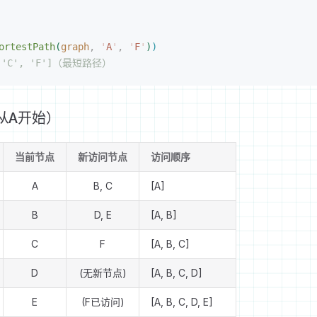
ortestPath
(
graph
,
 '
A
'
,
 '
F
'
)
)
, 'C', 'F']（最短路径）
从A开始）
当前节点
新访问节点
访问顺序
A
B, C
[A]
B
D, E
[A, B]
C
F
[A, B, C]
D
(无新节点)
[A, B, C, D]
E
(F已访问)
[A, B, C, D, E]