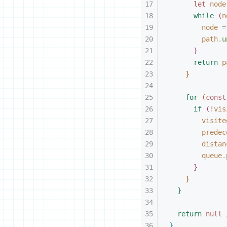
let 
node
while
(
n
node
 =
path
.
u
}
return
 p
}
for
(
const
if
(
!
vis
visite
predec
distan
queue
.
}
}
}
return
 null
}