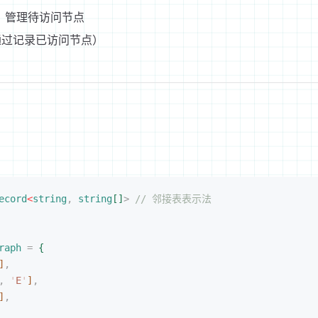
O）管理待访问节点
通过记录已访问节点）
ecord
<
string
,
 string
[
]
>
 // 邻接表表示法
raph
 =
{
]
,
, 
'
E
'
]
,
]
,