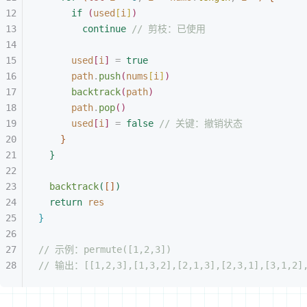
if
(
used
[
i
]
)
continue
 // 剪枝：已使用
used
[
i
]
 =
 true
path
.
push
(
nums
[
i
]
)
backtrack
(
path
)
path
.
pop
(
)
used
[
i
]
 =
 false
 // 关键：撤销状态
}
}
backtrack
(
[
]
)
return
 res
}
// 示例：permute([1,2,3])
// 输出：[[1,2,3],[1,3,2],[2,1,3],[2,3,1],[3,1,2],