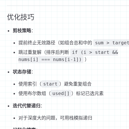
优化技巧
剪枝策略
：
提前终止无效路径（如组合总和中的
sum > targe
跳过重复解（排序后判断
if (i > start &&
）
nums[i] === nums[i-1])
状态存储
：
使用索引（
）避免重复组合
start
使用布尔数组（
）标记已选元素
used[]
迭代代替递归
：
对于深度大的问题，可用栈模拟递归