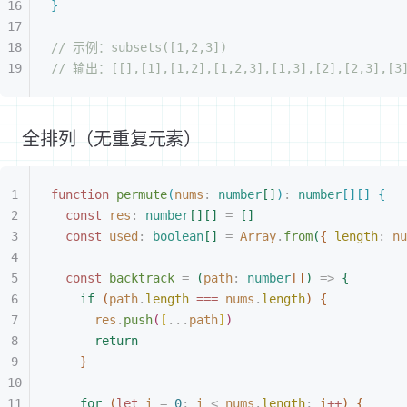
}
// 示例：subsets([1,2,3])
// 输出：[[],[1],[1,2],[1,2,3],[1,3],[2],[2,3],[3
全排列（无重复元素）
function
 permute
(
nums
: 
number
[
]
)
:
 number
[
]
[
]
{
const 
res
: 
number
[
]
[
]
 =
[
]
const 
used
: 
boolean
[
]
 =
 Array
.
from
(
{
length
: 
nu
const 
backtrack
 =
(
path
: 
number
[
]
)
 =
>
{
if
(
path
.
length
 === 
nums
.
length
)
{
res
.
push
(
[
...
path
]
)
return
}
for
(
let 
i
 =
 0
;
 i
<
 nums
.
length
;
 i
++
)
{