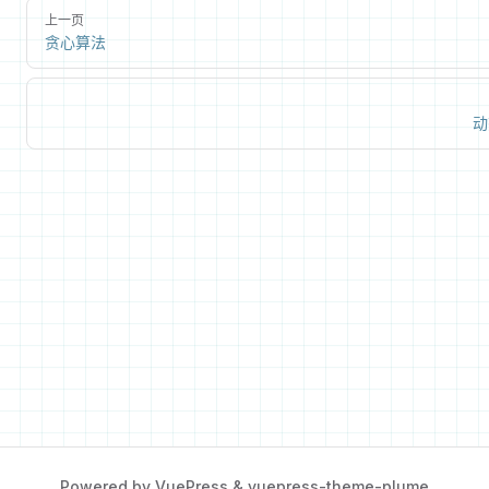
上一页
贪心算法
动
Powered by
VuePress
&
vuepress-theme-plume