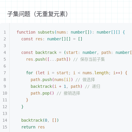
子集问题（无重复元素）
function
 subsets
(
nums
: 
number
[
]
)
:
 number
[
]
[
]
{
const 
res
: 
number
[
]
[
]
 =
[
]
const 
backtrack
 =
(
start
: 
number
,
 path
: 
number
[
res
.
push
(
[
...
path
]
)
 // 保存当前子集
for
(
let 
i
 =
 start
;
 i
<
 nums
.
length
;
 i
++
)
{
path
.
push
(
nums
[
i
]
)
 // 做选择
backtrack
(
i
 + 
1
,
 path
)
 // 递归
path
.
pop
(
)
 // 撤销选择
}
}
backtrack
(
0
,
[
]
)
return
 res