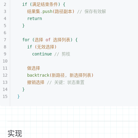
if
(
满足结束条件
)
{
结果集
.
push
(
路径副本
)
 // 保存有效解
return
}
for
(
选择
 of
 选择列表
)
{
if
(
无效选择
)
continue
 // 剪枝
做选择
backtrack
(
新路径
,
 新选择列表
)
撤销选择
 // 关键：状态重置
}
}
实现