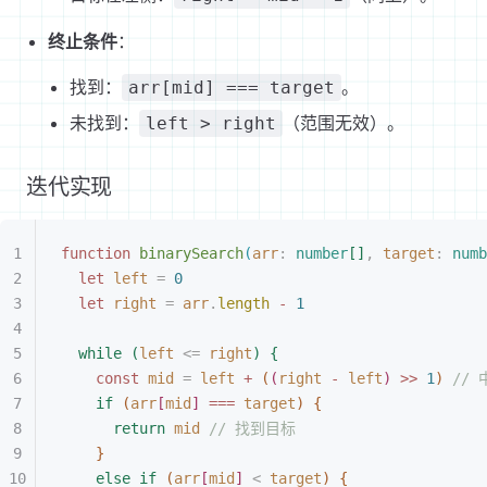
终止条件
：
找到：
。
arr[mid] === target
未找到：
（范围无效）。
left > right
迭代实现
function
 binarySearch
(
arr
: 
number
[
]
,
 target
: 
numb
let 
left
 =
 0
let 
right
 =
 arr
.
length
 - 
1
while
(
left
<
=
 right
)
{
const 
mid
 =
 left
 + 
(
(
right
 - 
left
)
>
>
1
)
 //
if
(
arr
[
mid
]
 ===
 target
)
{
return
 mid
 // 找到目标
}
else
 if
(
arr
[
mid
]
<
 target
)
{