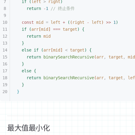
if
(
left
>
 right
)
return
 -
1
 // 终止条件
const 
mid
 =
 left
 + 
(
(
right
 - 
left
)
>
>
1
)
if
(
arr
[
mid
]
 ===
 target
)
{
return
 mid
}
else
 if
(
arr
[
mid
]
<
 target
)
{
return
 binarySearchRecursive
(
arr
,
 target
,
 mid
}
else
{
return
 binarySearchRecursive
(
arr
,
 target
,
 lef
}
}
最大值最小化