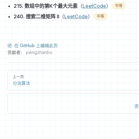
215. 数组中的第K个最大元素
（
LeetCode
）
中等
240. 搜索二维矩阵 II
（
LeetCode
）
中等
在 GitHub 上编辑此页
贡献者:
pengzhanbo
上一页
分治算法
贪