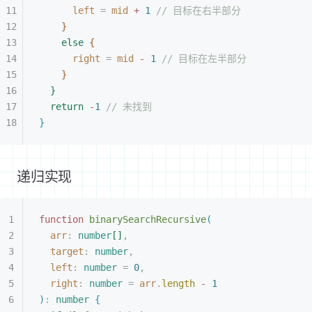
left
 =
 mid
 +
 1
 // 目标在右半部分
}
else
{
right
 =
 mid
 -
 1
 // 目标在左半部分
}
}
return
 -
1
 // 未找到
}
递归实现
function
 binarySearchRecursive
(
arr
: 
number
[
]
,
target
: 
number
,
left
: 
number
 =
 0
,
right
: 
number
 =
 arr
.
length
 -
 1
)
:
 number
{