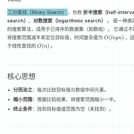
二分查找（Binary Search）
，也称
折半搜索（half-interva
search）
、
对数搜索（logarithmic search）
。 是一种高
的搜索算法，适用于已排序的数据集（如数组）。 它通过不
O(log
(
)
将搜索范围减半来定位目标值，时间复杂度为
，
O
l
o
g
n
n)
O(n)
(
)
于线性查找的
。
O
n
核心思想
分而治之
：每次比较目标值与数组中间元素。
缩小范围
：根据比较结果，将搜索范围缩小一半。
终止条件
：找到目标值或范围为空（未找到）。