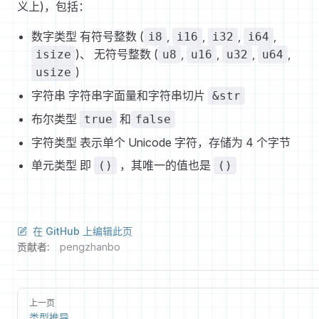
义上)，包括：
数字类型 有符号整数 (
,
,
,
,
i8
i16
i32
i64
)、 无符号整数 (
,
,
,
,
isize
u8
u16
u32
u64
)
usize
字符串 字符串字面量和字符串切片
&str
布尔类型
和
true
false
字符类型 表示单个 Unicode 字符，存储为 4 个字节
单元类型 即
，其唯一的值也是
()
()
在 GitHub 上编辑此页
贡献者:
pengzhanbo
上一页
类型推导