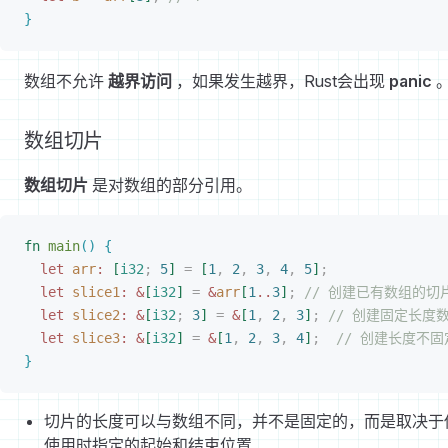
}
数组不允许
越界访问
，如果发生越界，Rust会出现
panic
数组切片
数组切片
是对数组的部分引用。
fn
 main
(
)
{
let
 arr
:
[
i32
;
 5
]
 =
[
1
,
 2
,
 3
,
 4
,
 5
]
;
let
 slice1
:
 &
[
i32
]
 =
 &
arr
[
1
..
3
]
;
 // 创建已有数组的切
let
 slice2
:
 &
[
i32
;
 3
]
 =
 &
[
1
,
 2
,
 3
]
;
 // 创建固定长度
let
 slice3
:
 &
[
i32
]
 =
 &
[
1
,
 2
,
 3
,
 4
]
;
  // 创建长度不
}
切片的长度可以与数组不同，并不是固定的，而是取决于
使用时指定的起始和结束位置