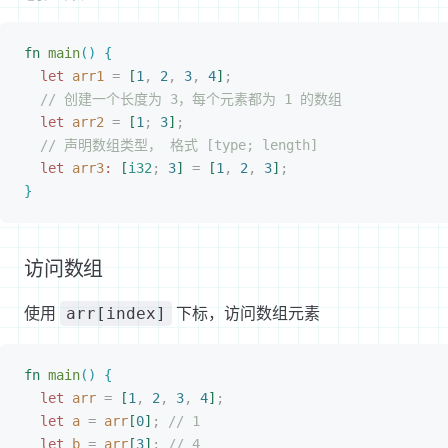
fn
 main
(
)
{
let
 arr1
 =
[
1
,
 2
,
 3
,
 4
]
;
// 创建一个长度为 3，每个元素都为 1 的数组
let
 arr2
 =
[
1
;
 3
]
;
// 声明数组类型， 格式 [type; length]
let
 arr3
:
[
i32
;
 3
]
 =
[
1
,
 2
,
 3
]
;
}
访问数组
使用
下标，访问数组元素
arr[index]
fn
 main
(
)
{
let
 arr
 =
[
1
,
 2
,
 3
,
 4
]
;
let
 a
 =
 arr
[
0
]
;
 // 1
let
 b
 =
 arr
[
3
]
;
 // 4