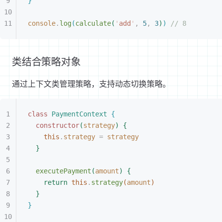
}
console
.
log
(
calculate
(
'
add
'
,
 5
,
 3
)
)
 // 8
类结合策略对象
通过上下文类管理策略，支持动态切换策略。
class
 PaymentContext
{
constructor
(
strategy
)
{
this
.
strategy
 =
 strategy
}
executePayment
(
amount
)
{
return
 this
.
strategy
(
amount
)
}
}