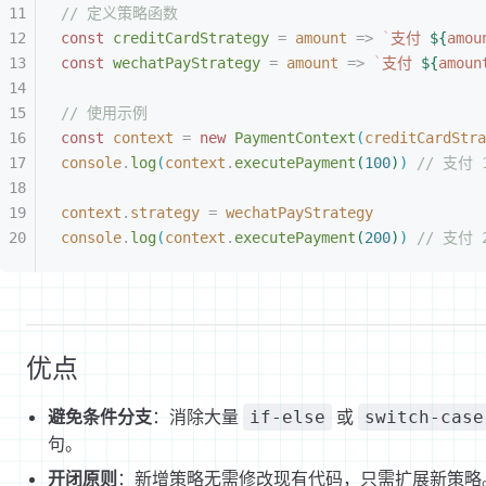
// 定义策略函数
const 
creditCardStrategy
 =
 amount
 =
>
 `
支付 
${
amou
const 
wechatPayStrategy
 =
 amount
 =
>
 `
支付 
${
amoun
// 使用示例
const 
context
 =
 new 
PaymentContext
(
creditCardStra
console
.
log
(
context
.
executePayment
(
100
)
)
 // 支付
context
.
strategy
 =
 wechatPayStrategy
console
.
log
(
context
.
executePayment
(
200
)
)
 // 支付
优点
避免条件分支
：消除大量
或
if-else
switch-case
句。
开闭原则
：新增策略无需修改现有代码，只需扩展新策略