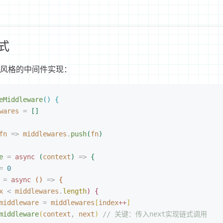
式
ss 风格的中间件实现：
eMiddleware
(
)
{
wares
 =
[
]
fn
 =
>
 middlewares
.
push
(
fn
)
e
 =
 async
(
context
)
 =
>
{
=
 0
 =
 async
(
)
 =
>
{
x
<
 middlewares
.
length
)
{
middleware
 =
 middlewares
[
index
++
]
middleware
(
context
,
 next
)
 // 关键：传入next实现链式调用