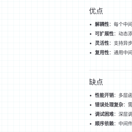
优点
解耦性
：每个中
可扩展性
：动态
灵活性
：支持异步操
复用性
：通用中间
缺点
性能开销
：多层
错误处理复杂
：需统
调试困难
：深层
顺序依赖
：中间件