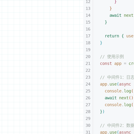
}
}
await
 next
}
return
{
 use
}
// 使用示例
const
 app
 =
 cr
// 中间件1：日
app
.
use
(
async
console
.
log
(
await
 next
(
)
console
.
log
(
}
)
// 中间件2：数
app
.
use
(
async