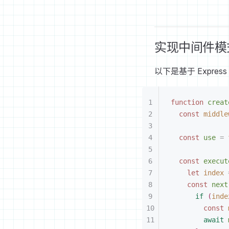
实现中间件模
以下是基于 Expre
function
 creat
const
 middle
const
 use
 =
 
const
 execut
let
 index
 
const
 next
if
(
inde
const
 
await
 