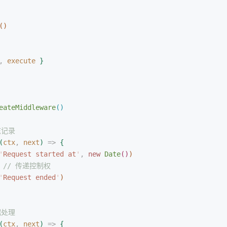
(
)
,
 execute
}
eateMiddleware
(
)
志记录
(
ctx
,
 next
)
 =
>
{
'
Request started at
'
,
 new
 Date
(
)
)
 // 传递控制权
'
Request ended
'
)
据处理
(
ctx
,
 next
)
 =
>
{