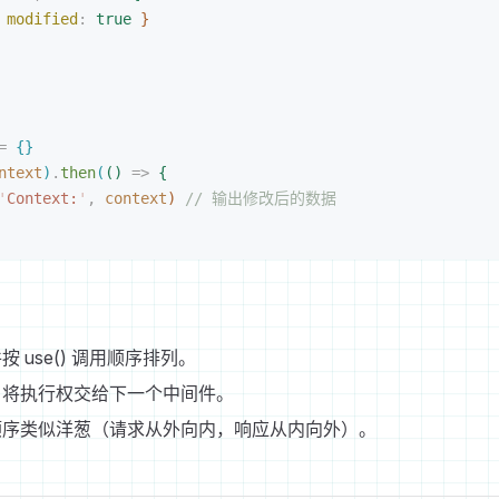
 modified
:
 true
}
=
{
}
ntext
)
.
then
(
(
)
 =
>
{
'
Context:
'
,
 context
)
 // 输出修改后的数据
按 use() 调用顺序排列。
t() 将执行权交给下一个中间件。
顺序类似洋葱（请求从外向内，响应从内向外）。