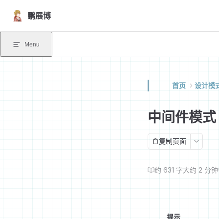
Skip to content
鹏展博
Menu
首页
设计模
中间件模式
复制页面
约 631 字
大约 2 分钟
提示