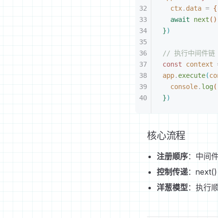
ctx
.
data
 =
{
await
 next
(
)
}
)
// 执行中间件链
const
 context
 
app
.
execute
(
co
console
.
log
(
}
)
核心流程
注册顺序
：中间件
控制传递
：nex
洋葱模型
：执行