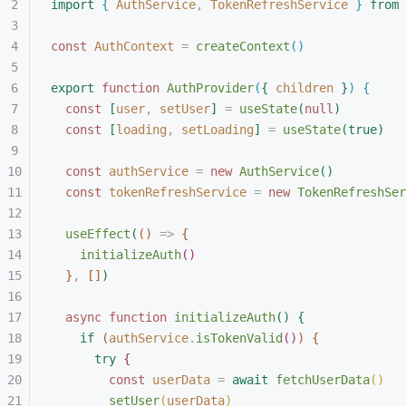
import
{
 AuthService
,
 TokenRefreshService
}
 from
 
const
 AuthContext
 =
 createContext
(
)
export
 function
 AuthProvider
(
{
 children
}
)
{
const
[
user
,
 setUser
]
 =
 useState
(
null
)
const
[
loading
,
 setLoading
]
 =
 useState
(
true
)
const
 authService
 =
 new
 AuthService
(
)
const
 tokenRefreshService
 =
 new
 TokenRefreshSer
useEffect
(
(
)
 =
>
{
initializeAuth
(
)
}
,
[
]
)
async
 function
 initializeAuth
(
)
{
if
(
authService
.
isTokenValid
(
)
)
{
try
{
const
 userData
 =
 await
 fetchUserData
(
)
setUser
(
userData
)