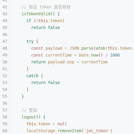
// 验证 token 是否有效
isTokenValid
(
)
{
if
(
!
this
.
token
)
return
 false
try
{
const
 payload
 =
 JSON
.
parse
(
atob
(
this
.
token
.
const
 currentTime
 =
 Date
.
now
(
)
 /
 1000
return
 payload
.
exp
>
 currentTime
}
catch
{
return
 false
}
}
// 登出
logout
(
)
{
this
.
token
 =
 null
localStorage
.
removeItem
(
'
jwt_token
'
)