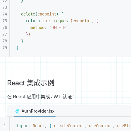
}
delete
(
endpoint
)
{
return
 this
.
request
(
endpoint
,
{
method
:
 '
DELETE
'
,
}
)
}
}
React 集成示例
在 React 应用中集成 JWT 认证：
AuthProvider.jsx
import
 React
,
{
 createContext
,
 useContext
,
 useEff