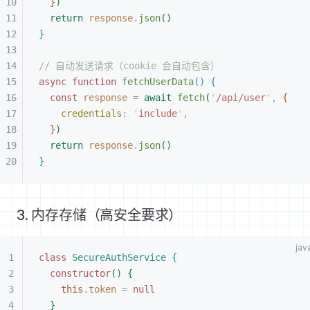
}
)
return
 response
.
json
(
)
}
// 自动发送请求（cookie 会自动包含）
async
 function
 fetchUserData
(
)
{
const
 response
 =
 await
 fetch
(
'
/api/user
'
,
{
credentials
:
 '
include
'
,
}
)
return
 response
.
json
(
)
}
3. 内存存储（高安全要求）
class
 SecureAuthService
{
constructor
(
)
{
this
.
token
 =
 null
}