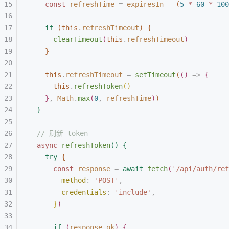
const
 refreshTime
 =
 expiresIn
 -
(
5
 *
 60
 *
 100
if
(
this
.
refreshTimeout
)
{
clearTimeout
(
this
.
refreshTimeout
)
}
this
.
refreshTimeout
 =
 setTimeout
(
(
)
 =
>
{
this
.
refreshToken
(
)
}
,
 Math
.
max
(
0
,
 refreshTime
)
)
}
// 刷新 token
async
 refreshToken
(
)
{
try
{
const
 response
 =
 await
 fetch
(
'
/api/auth/ref
method
:
 '
POST
'
,
credentials
:
 '
include
'
,
}
)
if
(
response
.
ok
)
{