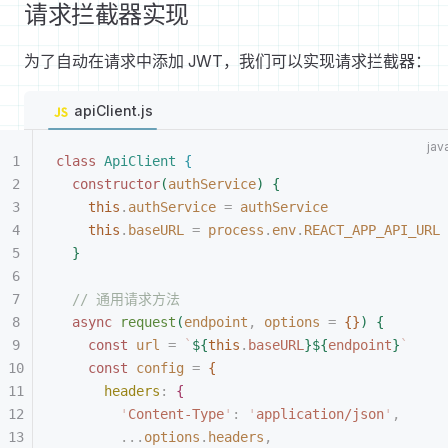
请求拦截器实现
为了自动在请求中添加 JWT，我们可以实现请求拦截器：
apiClient.js
class
 ApiClient
{
constructor
(
authService
)
{
this
.
authService
 =
 authService
this
.
baseURL
 =
 process
.
env
.
REACT_APP_API_URL
}
// 通用请求方法
async
 request
(
endpoint
,
 options
 =
{
}
)
{
const
 url
 =
 `
${
this
.
baseURL
}${
endpoint
}
`
const
 config
 =
{
headers
:
{
'
Content-Type
'
:
 '
application/json
'
,
...
options
.
headers
,