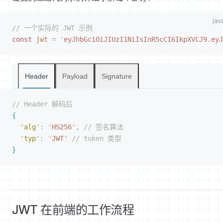
// 一个实际的 JWT 示例
const
 jwt
 =
 '
eyJhbGciOiJIUzI1NiIsInR5cCI6IkpXVCJ9.eyJ
Header
Payload
Signature
// Header 解码后
{
"
alg
"
:
 "
HS256
"
,
 // 签名算法
"
typ
"
:
 "
JWT
"
 // token 类型
}
JWT 在前端的工作流程