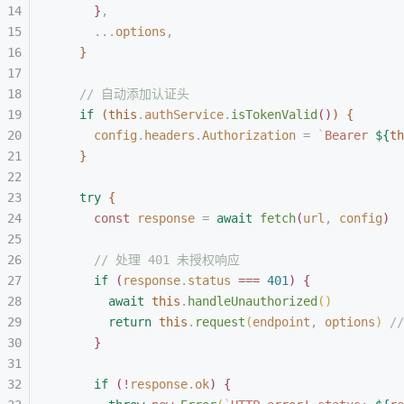
}
,
...
options
,
}
// 自动添加认证头
if
(
this
.
authService
.
isTokenValid
(
)
)
{
config
.
headers
.
Authorization
 =
 `
Bearer 
${
th
}
try
{
const
 response
 =
 await
 fetch
(
url
,
 config
)
// 处理 401 未授权响应
if
(
response
.
status
 ===
 401
)
{
await
 this
.
handleUnauthorized
(
)
return
 this
.
request
(
endpoint
,
 options
)
 /
}
if
(
!
response
.
ok
)
{