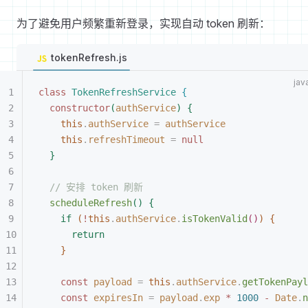
为了避免用户频繁重新登录，实现自动 token 刷新：
tokenRefresh.js
class
 TokenRefreshService
{
constructor
(
authService
)
{
this
.
authService
 =
 authService
this
.
refreshTimeout
 =
 null
}
// 安排 token 刷新
scheduleRefresh
(
)
{
if
(
!
this
.
authService
.
isTokenValid
(
)
)
{
return
}
const
 payload
 =
 this
.
authService
.
getTokenPayl
const
 expiresIn
 =
 payload
.
exp
 *
 1000
 -
 Date
.
n