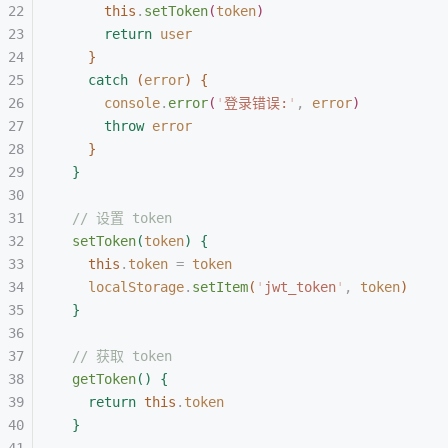
this
.
setToken
(
token
)
return
 user
}
catch
(
error
)
{
console
.
error
(
'
登录错误:
'
,
 error
)
throw
 error
}
}
// 设置 token
setToken
(
token
)
{
this
.
token
 =
 token
localStorage
.
setItem
(
'
jwt_token
'
,
 token
)
}
// 获取 token
getToken
(
)
{
return
 this
.
token
}