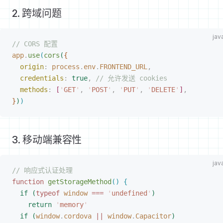
2. 跨域问题
// CORS 配置
app
.
use
(
cors
(
{
origin
:
 process
.
env
.
FRONTEND_URL
,
credentials
:
 true
,
 // 允许发送 cookies
methods
:
[
'
GET
'
,
 '
POST
'
,
 '
PUT
'
,
 '
DELETE
'
]
,
}
)
)
3. 移动端兼容性
// 响应式认证处理
function
 getStorageMethod
(
)
{
if
(
typeof
 window
 ===
 '
undefined
'
)
return
 '
memory
'
if
(
window
.
cordova
 ||
 window
.
Capacitor
)