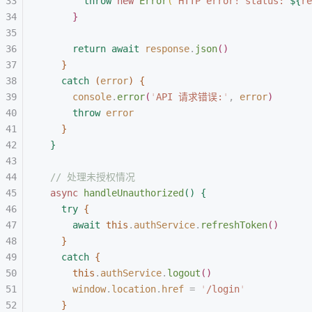
throw
 new
 Error
(
`
HTTP error! status: 
${
re
}
return
 await
 response
.
json
(
)
}
catch
(
error
)
{
console
.
error
(
'
API 请求错误:
'
,
 error
)
throw
 error
}
}
// 处理未授权情况
async
 handleUnauthorized
(
)
{
try
{
await
 this
.
authService
.
refreshToken
(
)
}
catch
{
this
.
authService
.
logout
(
)
window
.
location
.
href
 =
 '
/login
'
}