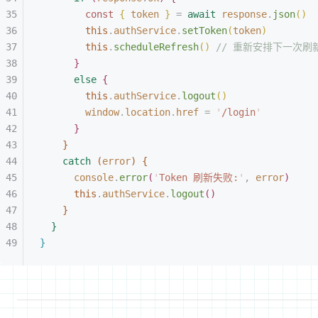
const
{
 token
}
 =
 await
 response
.
json
(
)
this
.
authService
.
setToken
(
token
)
this
.
scheduleRefresh
(
)
 // 重新安排下一次刷
}
else
{
this
.
authService
.
logout
(
)
window
.
location
.
href
 =
 '
/login
'
}
}
catch
(
error
)
{
console
.
error
(
'
Token 刷新失败:
'
,
 error
)
this
.
authService
.
logout
(
)
}
}
}