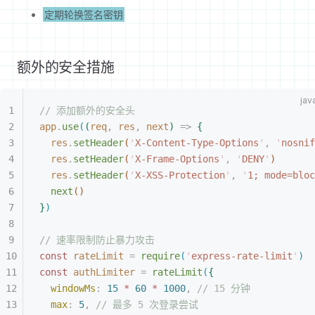
定期轮换签名密钥
额外的安全措施
// 添加额外的安全头
app
.
use
(
(
req
,
 res
,
 next
)
 =
>
{
res
.
setHeader
(
'
X-Content-Type-Options
'
,
 '
nosnif
res
.
setHeader
(
'
X-Frame-Options
'
,
 '
DENY
'
)
res
.
setHeader
(
'
X-XSS-Protection
'
,
 '
1; mode=bloc
next
(
)
}
)
// 速率限制防止暴力攻击
const
 rateLimit
 =
 require
(
'
express-rate-limit
'
)
const
 authLimiter
 =
 rateLimit
(
{
windowMs
:
 15
 *
 60
 *
 1000
,
 // 15 分钟
max
:
 5
,
 // 最多 5 次登录尝试