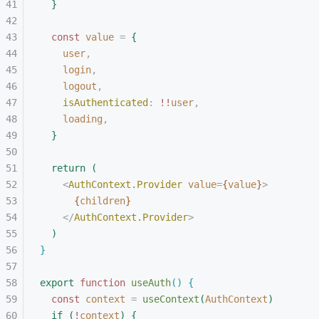
}
const
 value
 =
{
user
,
login
,
logout
,
isAuthenticated
:
 !!
user
,
loading
,
}
return
(
<
AuthContext.Provider
 value
=
{
value
}
>
{
children
}
<
/
AuthContext.Provider
>
)
}
export
 function
 useAuth
(
)
{
const
 context
 =
 useContext
(
AuthContext
)
if
(
!
context
)
{