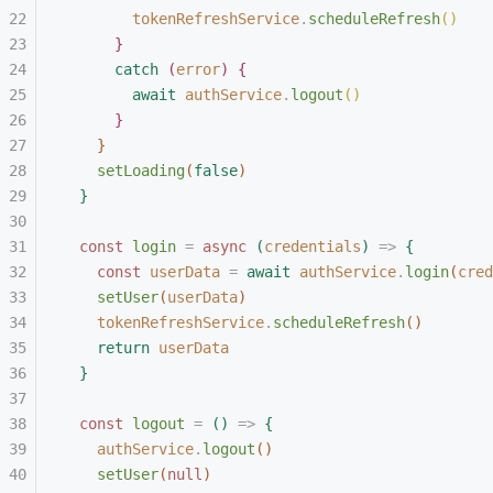
tokenRefreshService
.
scheduleRefresh
(
)
}
catch
(
error
)
{
await
 authService
.
logout
(
)
}
}
setLoading
(
false
)
}
const
 login
 =
 async
(
credentials
)
 =
>
{
const
 userData
 =
 await
 authService
.
login
(
cred
setUser
(
userData
)
tokenRefreshService
.
scheduleRefresh
(
)
return
 userData
}
const
 logout
 =
(
)
 =
>
{
authService
.
logout
(
)
setUser
(
null
)