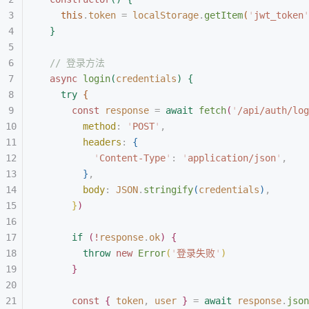
this
.
token
 =
 localStorage
.
getItem
(
'
jwt_token
'
}
// 登录方法
async
 login
(
credentials
)
{
try
{
const
 response
 =
 await
 fetch
(
'
/api/auth/log
method
:
 '
POST
'
,
headers
:
{
'
Content-Type
'
:
 '
application/json
'
,
}
,
body
:
 JSON
.
stringify
(
credentials
)
,
}
)
if
(
!
response
.
ok
)
{
throw
 new
 Error
(
'
登录失败
'
)
}
const
{
 token
,
 user
}
 =
 await
 response
.
json