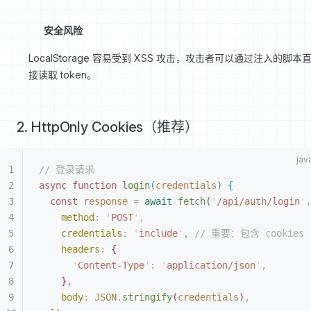
安全风险
LocalStorage 容易受到 XSS 攻击，攻击者可以通过注入的脚本
接读取 token。
2. HttpOnly Cookies（推荐）
// 登录请求
async
 function
 login
(
credentials
)
{
const
 response
 =
 await
 fetch
(
'
/api/auth/login
'
,
method
:
 '
POST
'
,
credentials
:
 '
include
'
,
 // 重要：包含 cookies
headers
:
{
'
Content-Type
'
:
 '
application/json
'
,
}
,
body
:
 JSON
.
stringify
(
credentials
)
,