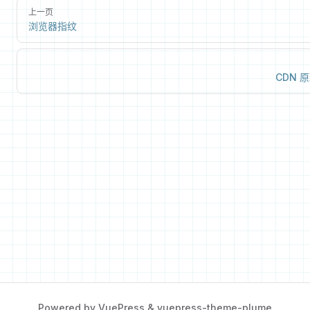
上一页
浏览器指纹
CDN 
Powered by
VuePress
&
vuepress-theme-plume