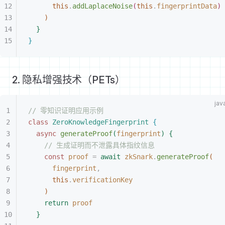
this
.
addLaplaceNoise
(
this
.
fingerprintData
)
)
}
}
2. 隐私增强技术（PETs）
// 零知识证明应用示例
class
 ZeroKnowledgeFingerprint
{
async
 generateProof
(
fingerprint
)
{
// 生成证明而不泄露具体指纹信息
const
 proof
 =
 await
 zkSnark
.
generateProof
(
fingerprint
,
this
.
verificationKey
)
return
 proof
}