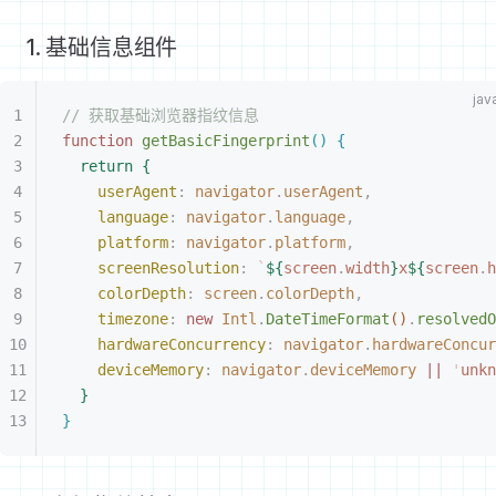
1. 基础信息组件
// 获取基础浏览器指纹信息
function
 getBasicFingerprint
(
)
{
return
{
userAgent
:
 navigator
.
userAgent
,
language
:
 navigator
.
language
,
platform
:
 navigator
.
platform
,
screenResolution
:
 `
${
screen
.
width
}
x
${
screen
.
h
colorDepth
:
 screen
.
colorDepth
,
timezone
:
 new
 Intl
.
DateTimeFormat
(
)
.
resolvedO
hardwareConcurrency
:
 navigator
.
hardwareConcur
deviceMemory
:
 navigator
.
deviceMemory
 ||
 '
unkn
}
}