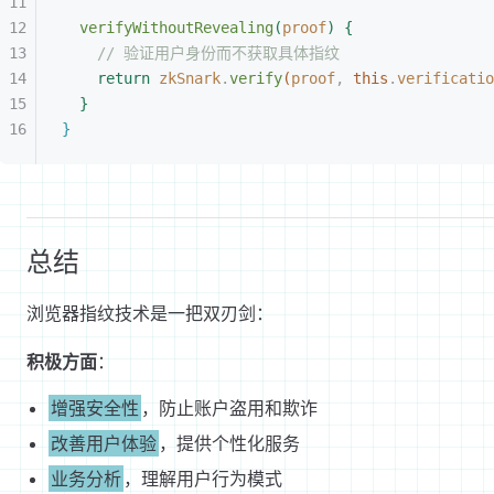
verifyWithoutRevealing
(
proof
)
{
// 验证用户身份而不获取具体指纹
return
 zkSnark
.
verify
(
proof
,
 this
.
verificatio
}
}
总结
浏览器指纹技术是一把双刃剑：
积极方面
：
增强安全性
，防止账户盗用和欺诈
改善用户体验
，提供个性化服务
业务分析
，理解用户行为模式