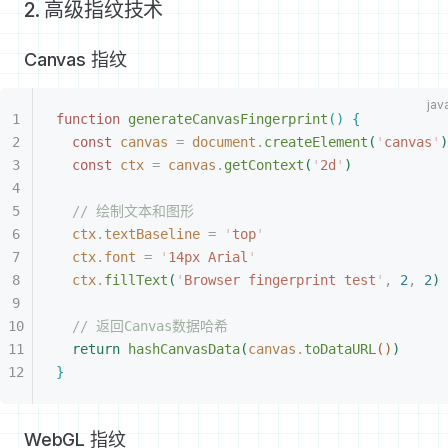
2. 高级指纹技术
Canvas 指纹
function
 generateCanvasFingerprint
(
)
{
const
 canvas
 =
 document
.
createElement
(
'
canvas
'
)
const
 ctx
 =
 canvas
.
getContext
(
'
2d
'
)
// 绘制文本和图形
ctx
.
textBaseline
 =
 '
top
'
ctx
.
font
 =
 '
14px Arial
'
ctx
.
fillText
(
'
Browser fingerprint test
'
,
 2
,
 2
)
// 返回Canvas数据哈希
return
 hashCanvasData
(
canvas
.
toDataURL
(
)
)
}
WebGL 指纹