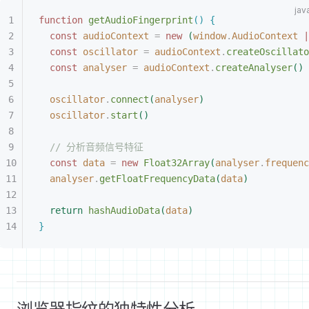
function
 getAudioFingerprint
(
)
{
const
 audioContext
 =
 new
(
window
.
AudioContext
 |
const
 oscillator
 =
 audioContext
.
createOscillato
const
 analyser
 =
 audioContext
.
createAnalyser
(
)
oscillator
.
connect
(
analyser
)
oscillator
.
start
(
)
// 分析音频信号特征
const
 data
 =
 new
 Float32Array
(
analyser
.
frequenc
analyser
.
getFloatFrequencyData
(
data
)
return
 hashAudioData
(
data
)
}