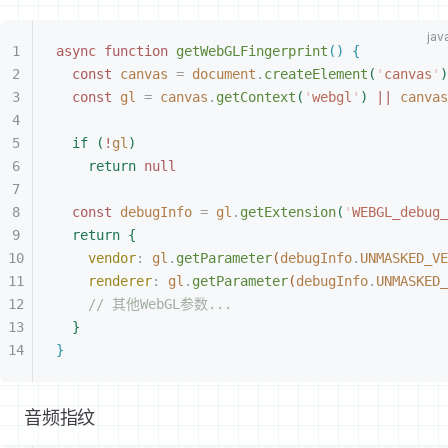
async
 function
 getWebGLFingerprint
(
)
{
const
 canvas
 =
 document
.
createElement
(
'
canvas
'
)
const
 gl
 =
 canvas
.
getContext
(
'
webgl
'
)
 ||
 canvas
if
(
!
gl
)
return
 null
const
 debugInfo
 =
 gl
.
getExtension
(
'
WEBGL_debug_
return
{
vendor
:
 gl
.
getParameter
(
debugInfo
.
UNMASKED_VE
renderer
:
 gl
.
getParameter
(
debugInfo
.
UNMASKED_
// 其他WebGL参数...
}
}
音频指纹