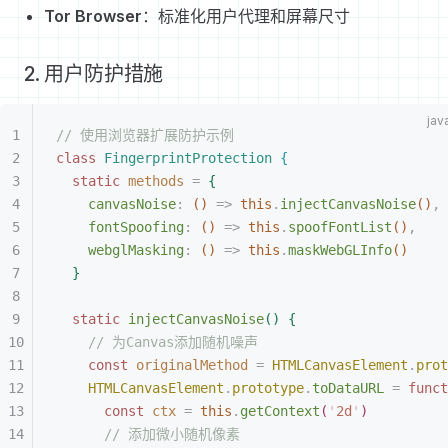
Tor Browser
：标准化用户代理和屏幕尺寸
2. 用户防护措施
// 使用浏览器扩展防护示例
class
 FingerprintProtection
{
static
 methods
 =
{
canvasNoise
:
(
)
 =
>
 this
.
injectCanvasNoise
(
)
,
fontSpoofing
:
(
)
 =
>
 this
.
spoofFontList
(
)
,
webglMasking
:
(
)
 =
>
 this
.
maskWebGLInfo
(
)
}
static
 injectCanvasNoise
(
)
{
// 为Canvas添加随机噪声
const
 originalMethod
 =
 HTMLCanvasElement
.
prot
HTMLCanvasElement
.
prototype
.
toDataURL
 =
 funct
const
 ctx
 =
 this
.
getContext
(
'
2d
'
)
// 添加微小随机像素