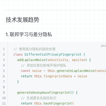
技术发展趋势
1. 联邦学习与差分隐私
// 使用差分隐私的指纹处理
class
 DifferentialPrivacyFingerprint
{
addLaplaceNoise
(
sensitivity
,
 epsilon
)
{
// 添加拉普拉斯噪声保护隐私
const
 noise
 =
 this
.
generateLaplaceNoise
(
sensi
return
 this
.
fingerprintData
 +
 noise
}
generateAnonymousFingerprint
(
)
{
// 生成匿名化指纹标识
return
 this
.
hashFingerprint
(