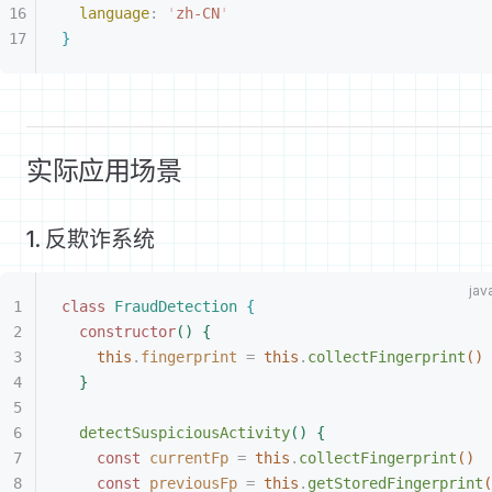
language
:
 '
zh-CN
'
}
实际应用场景
1. 反欺诈系统
class
 FraudDetection
{
constructor
(
)
{
this
.
fingerprint
 =
 this
.
collectFingerprint
(
)
}
detectSuspiciousActivity
(
)
{
const
 currentFp
 =
 this
.
collectFingerprint
(
)
const
 previousFp
 =
 this
.
getStoredFingerprint
(