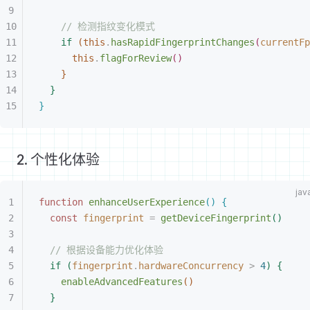
// 检测指纹变化模式
if
(
this
.
hasRapidFingerprintChanges
(
currentFp
this
.
flagForReview
(
)
}
}
}
2. 个性化体验
function
 enhanceUserExperience
(
)
{
const
 fingerprint
 =
 getDeviceFingerprint
(
)
// 根据设备能力优化体验
if
(
fingerprint
.
hardwareConcurrency
>
 4
)
{
enableAdvancedFeatures
(
)
}