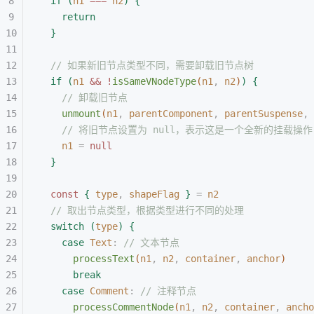
if
(
n1
 === 
n2
)
{
return
}
// 如果新旧节点类型不同，需要卸载旧节点树
if
(
n1
 && !
isSameVNodeType
(
n1
,
 n2
)
)
{
// 卸载旧节点
unmount
(
n1
,
 parentComponent
,
 parentSuspense
,
 
// 将旧节点设置为 null，表示这是一个全新的挂载操作
n1
 =
 null
}
const 
{
 type
,
 shapeFlag
}
 =
 n2
// 取出节点类型，根据类型进行不同的处理
switch
(
type
)
{
case
 Text
:
 // 文本节点
processText
(
n1
,
 n2
,
 container
,
 anchor
)
break
case
 Comment
:
 // 注释节点
processCommentNode
(
n1
,
 n2
,
 container
,
 ancho