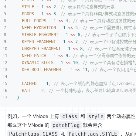
STYLE
 =
 1
<
<
 2
,
 // 表示具有动态样式的元素
PROPS
 =
 1
<
<
 3
,
 // 表示一个具有非类/样式动态属性的
FULL_PROPS
 =
 1
<
<
 4
,
 // 表示一个具有动态键属性的元
NEED_HYDRATION
 =
 1
<
<
 5
,
 // 表示一个需要进行属
STABLE_FRAGMENT
 =
 1
<
<
 6
,
 // 表示一个子节点顺序
KEYED_FRAGMENT
 =
 1
<
<
 7
,
 // 表示一个带有键控或部
UNKEYED_FRAGMENT
 =
 1
<
<
 8
,
 // 表示一个包含无键子
NEED_PATCH
 =
 1
<
<
 9
,
 // 表示一个仅需非属性修补的元
DYNAMIC_SLOTS
 =
 1
<
<
 10
,
 // 表示一个具有动态插槽
DEV_ROOT_FRAGMENT
 =
 1
<
<
 11
,
 // 表示一个仅因用
CACHED
 =
 -
1
,
 // 表示一个缓存的静态虚拟节点(vnode)
BAIL
 =
 -
2
,
 // 一个特殊标志，表示差异比较算法应退出
}
例如，一个 VNode 上有
和
两个动态属性
class
style
那么这个 VNode 的
就会包含
patchFlag
和
，从而
PatchFlags.CLASS
PatchFlags.STYLE