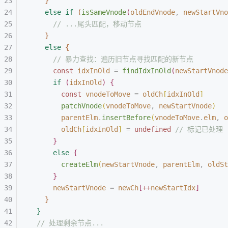
}
else
 if
(
isSameVnode
(
oldEndVnode
,
 newStartVno
// ...尾头匹配，移动节点
}
else
{
// 暴力查找：遍历旧节点寻找匹配的新节点
const 
idxInOld
 =
 findIdxInOld
(
newStartVnode
if
(
idxInOld
)
{
const 
vnodeToMove
 =
 oldCh
[
idxInOld
]
patchVnode
(
vnodeToMove
,
 newStartVnode
)
parentElm
.
insertBefore
(
vnodeToMove
.
elm
,
 o
oldCh
[
idxInOld
]
 =
 undefined
 // 标记已处理
}
else
{
createElm
(
newStartVnode
,
 parentElm
,
 oldSt
}
newStartVnode
 =
 newCh
[
++
newStartIdx
]
}
}
// 处理剩余节点...