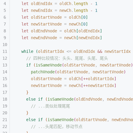
let 
oldEndIdx
 =
 oldCh
.
length
 - 
1
let 
newEndIdx
 =
 newCh
.
length
 - 
1
let 
oldStartVnode
 =
 oldCh
[
0
]
let 
newStartVnode
 =
 newCh
[
0
]
let 
oldEndVnode
 =
 oldCh
[
oldEndIdx
]
let 
newEndVnode
 =
 newCh
[
newEndIdx
]
while
(
oldStartIdx
<
=
 oldEndIdx
 &&
 newStartIdx
// 四种比较情况：头头、尾尾、头尾、尾头
if
(
isSameVnode
(
oldStartVnode
,
 newStartVnode
)
patchVnode
(
oldStartVnode
,
 newStartVnode
)
oldStartVnode
 =
 oldCh
[
++
oldStartIdx
]
newStartVnode
 =
 newCh
[
++
newStartIdx
]
}
else
 if
(
isSameVnode
(
oldEndVnode
,
 newEndVnode
// ...类似处理尾尾
}
else
 if
(
isSameVnode
(
oldStartVnode
,
 newEndVno
// ...头尾匹配，移动节点