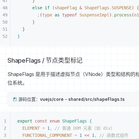
}
else
 if
(
shapeFlag
 & 
ShapeFlags
.
SUSPENSE
)
{
;
(
type
 as
 typeof 
SuspenseImpl
)
.
process
(
n1
}
}
}
ShapeFlags / 节点类型标记
ShapeFlags 是用于描述虚拟节点（VNode）类型和结构的
位系统。
源码位置：
vuejs/core - shared/src/shapeFlags.ts
export
 const
 enum
 ShapeFlags
{
ELEMENT
 =
 1
,
 // 普通 DOM 元素（如 div）
FUNCTIONAL_COMPONENT
 =
 1
<
<
 1
,
 // 函数式组件