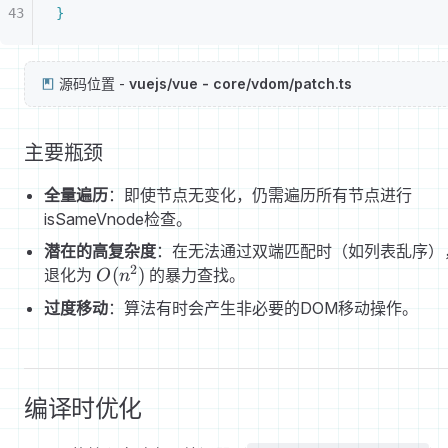
}
源码位置 -
vuejs/vue - core/vdom/patch.ts
主要瓶颈
全量遍历
：即使节点无变化，仍需遍历所有节点进行
isSameVnode检查。
潜在的高复杂度
：在无法通过双端匹配时（如列表乱序）
2
O(n²)
(
)
退化为
的暴力查找。
O
n
过度移动
：算法有时会产生非必要的DOM移动操作。
编译时优化