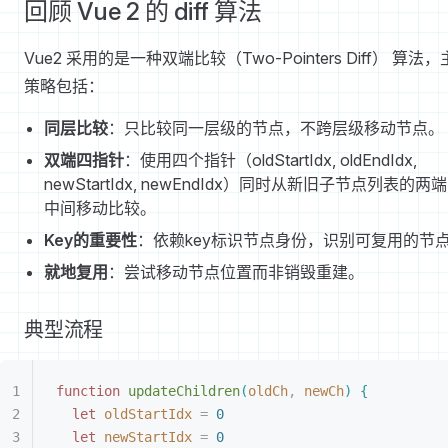
回顾 Vue 2 的 diff 算法
Vue2 采用的是一种双端比较（Two-Pointers Diff） 算法
策略包括：
同层比较
：只比较同一层级的节点，不跨层级移动节点。
双端四指针
：使用四个指针（oldStartIdx, oldEndIdx,
newStartIdx, newEndIdx）同时从新旧子节点列表的两
中间移动比较。
Key的重要性
：依赖key标识节点身份，识别可复用的节
就地复用
：尝试移动节点位置而非销毁重建。
典型流程
function
 updateChildren
(
oldCh
,
 newCh
)
{
let 
oldStartIdx
 =
 0
let 
newStartIdx
 =
 0