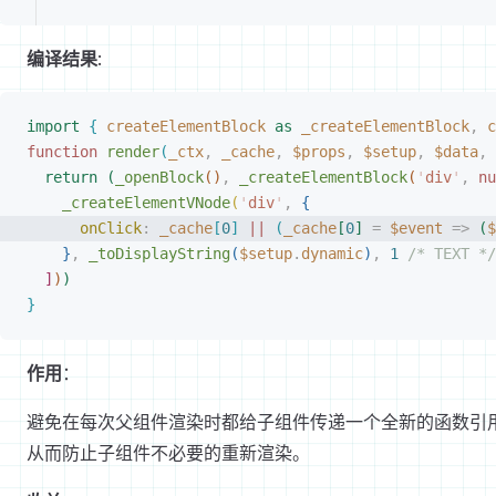
编译结果
:
import
{
 createElementBlock
 as
 _createElementBlock
,
 c
function
 render
(
_ctx
,
 _cache
,
 $props
,
 $setup
,
 $data
,
 
return
(
_openBlock
(
)
,
 _createElementBlock
(
'
div
'
,
 nu
_createElementVNode
(
'
div
'
,
{
onClick
:
 _cache
[
0
]
 ||
(
_cache
[
0
]
 =
 $event
 =
>
(
$
}
,
 _toDisplayString
(
$setup
.
dynamic
)
,
 1
 /* TEXT */
]
)
)
}
作用
：
避免在每次父组件渲染时都给子组件传递一个全新的函数引
从而防止子组件不必要的重新渲染。