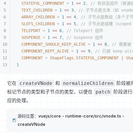
STATEFUL_COMPONENT
 =
 1
<
<
 2
,
 // 有状态组件（普通
TEXT_CHILDREN
 =
 1
<
<
 3
,
 // 子节点是文本（如 vnode.c
ARRAY_CHILDREN
 =
 1
<
<
 4
,
 // 子节点是数组（多个子
SLOTS_CHILDREN
 =
 1
<
<
 5
,
 // 子节点是插槽（scoped 
TELEPORT
 =
 1
<
<
 6
,
 // Teleport 组件
SUSPENSE
 =
 1
<
<
 7
,
 // Suspense 组件
COMPONENT_SHOULD_KEEP_ALIVE
 =
 1
<
<
 8
,
 // 需要被 
COMPONENT_KEPT_ALIVE
 =
 1
<
<
 9
,
 // 已被 keep-a
COMPONENT
 =
 ShapeFlags
.
STATEFUL_COMPONENT
 |
 Sha
}
它在
和
阶段被
createVNode
normalizeChildren
标记节点的类型和子节点的类型，以便在
阶段进行
patch
应的处理。
源码位置：
vuejs/core - runtime-core/src/vnode.ts -
createVNode