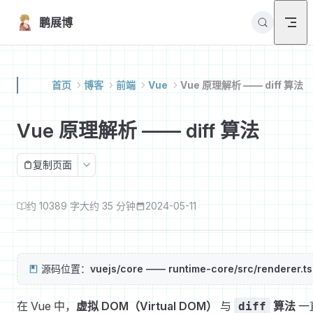
Skip to content
鹏展博
首页
博客
前端
Vue
Vue 原理解析 —— diff 算法
Vue 原理解析 —— diff 算法
复制页面
约 10389 字
大约 35 分钟
2024-05-11
源码位置：
vuejs/core —— runtime-core/src/renderer.ts
在 Vue 中，
虚拟 DOM（Virtual DOM）
与
算法
一
diff