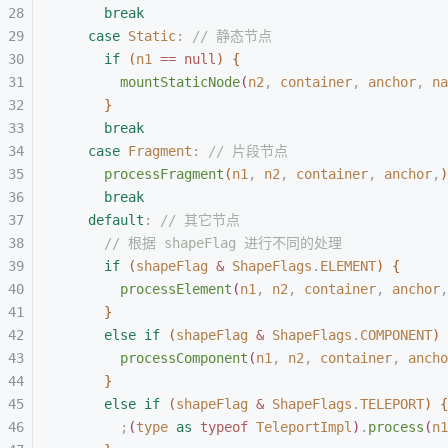
break
case
 Static
:
 // 静态节点
if
(
n1
 == null
)
{
mountStaticNode
(
n2
,
 container
,
 anchor
,
 na
}
break
case
 Fragment
:
 // 片段节点
processFragment
(
n1
,
 n2
,
 container
,
 anchor
,
)
break
default
:
 // 其它节点
// 根据 shapeFlag 进行不同的处理
if
(
shapeFlag
 & 
ShapeFlags
.
ELEMENT
)
{
processElement
(
n1
,
 n2
,
 container
,
 anchor
,
}
else
 if
(
shapeFlag
 & 
ShapeFlags
.
COMPONENT
)
processComponent
(
n1
,
 n2
,
 container
,
 ancho
}
else
 if
(
shapeFlag
 & 
ShapeFlags
.
TELEPORT
)
{
;
(
type
 as
 typeof 
TeleportImpl
)
.
process
(
n1