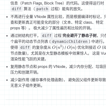
信息（Patch Flags, Block Tree）的代码。这使得运行时
算法（
过程）能有的放矢。
diff
patch
不再进行全量 VNode 属性比较，而是根据编译时标记，
查和更新真正可能变化的部分（文本、特定 class、特定
props 等）。 极大减少了属性遍历和比较的开销。
通过树结构打平，
过程
完全避开了静态子树
，只
diff
个扁平的动态节点列表 (
) 中进行。
dynamicChildren
3
O(n^3)
O(n)
O
(
)
(
)
使得
的复杂度从
/
优化到接近
(
diff
O
n
O
n
O
节点数量)，尤其是在大型静态模板中效果惊人。 这是 Vue
渲染性能飞跃的关键。
复用静态节点和 props 的 VNode，减少内存分配、垃圾
压力和创建开销。
减少副作用 (缓存事件处理函数)， 避免因父组件更新导
无意义子组件更新。