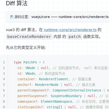
Diff 算法
源码位置：
vuejs/core —— runtime-core/src/renderer.ts
vue3 的 diff 算法，在
runtime-core/src/renderer.ts
的
内部 的
函数实现。
baseCreateRenderer
patch
先从它的类型定义开始:
type
 PatchFn
 =
(
n1
: 
VNode
 | 
null
,
 // 旧的虚拟节点， null 表示这
n2
: 
VNode
,
 // 新的虚拟节点
container
: 
RendererElement
,
 // 容器元素
anchor
?
: 
RendererNode
 | 
null
,
 // 锚点元素
parentComponent
?
: 
ComponentInternalInstance
 | 
n
parentSuspense
?
: 
SuspenseBoundary
 | 
null
,
 // 父
namespace
?
: 
ElementNamespace
,
 // 命名空间，主要用于 
slotScopeIds
?
: 
string
[
]
 | 
null
,
 // 插槽作用域 ID