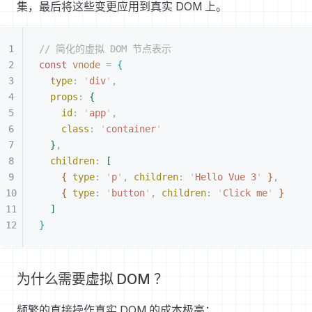
集，最后将这些变更应用到真实 DOM 上。
// 简化的虚拟 DOM 节点表示
const 
vnode
 =
{
type
: 
'
div
'
,
props
: 
{
id
: 
'
app
'
,
class
: 
'
container
'
}
,
children
: 
[
{
type
: 
'
p
'
, 
children
: 
'
Hello Vue 3
'
}
,
{
type
: 
'
button
'
, 
children
: 
'
Click me
'
}
]
}
为什么需要虚拟 DOM ？
频繁的直接操作真实 DOM 的成本极高：