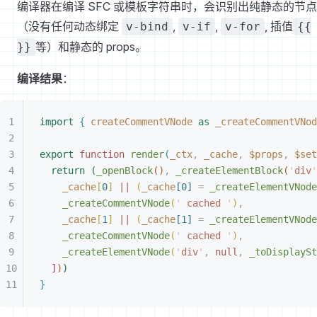
编译器在编译 SFC 或模板字符串时，会识别出纯静态的节点
（没有任何动态绑定
,
,
, 插值
v-bind
v-if
v-for
{{
等）和静态的 props。
}}
编译结果
：
import
{
 createCommentVNode
 as
 _createCommentVNod
export
 function
 render
(
_ctx
,
 _cache
,
 $props
,
 $set
return
(
_openBlock
(
)
,
 _createElementBlock
(
'
div
'
_cache
[
0
]
 ||
(
_cache
[
0
]
 =
 _createElementVNode
_createCommentVNode
(
'
 cached 
'
)
,
_cache
[
1
]
 ||
(
_cache
[
1
]
 =
 _createElementVNode
_createCommentVNode
(
'
 cached 
'
)
,
_createElementVNode
(
'
div
'
,
 null
,
 _toDisplaySt
]
)
)
}