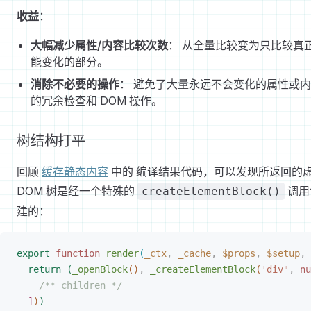
收益
：
大幅减少属性/内容比较次数
： 从全量比较变为只比较真
能变化的部分。
消除不必要的操作
： 避免了大量永远不会变化的属性或
的冗余检查和 DOM 操作。
树结构打平
回顾
缓存静态内容
中的 编译结果代码，可以发现所返回的
DOM 树是经一个特殊的
调用
createElementBlock()
建的：
export
 function
 render
(
_ctx
,
 _cache
,
 $props
,
 $setup
,
 
return
(
_openBlock
(
)
,
 _createElementBlock
(
'
div
'
,
 nu
/** children */
]
)
)