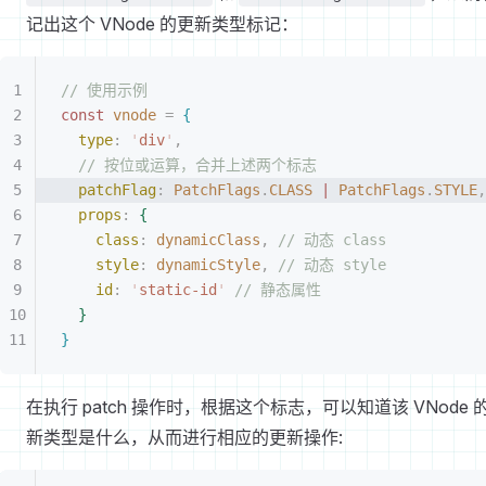
记出这个 VNode 的更新类型标记：
// 使用示例
const 
vnode
 =
{
type
: 
'
div
'
,
// 按位或运算，合并上述两个标志
patchFlag
: 
PatchFlags
.
CLASS
 |
 PatchFlags
.
STYLE
,
props
: 
{
class
: 
dynamicClass
, 
// 动态 class
style
: 
dynamicStyle
, 
// 动态 style
id
: 
'
static-id
'
 // 静态属性
}
}
在执行 patch 操作时，根据这个标志，可以知道该 VNode 
新类型是什么，从而进行相应的更新操作: