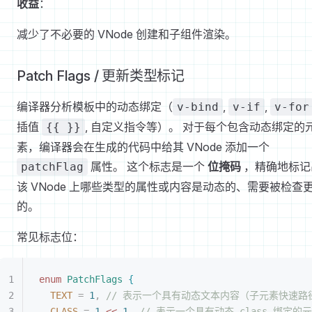
收益
：
减少了不必要的 VNode 创建和子组件渲染。
Patch Flags / 更新类型标记
编译器分析模板中的动态绑定（
,
,
v-bind
v-if
v-for
插值
, 自定义指令等）。 对于每个包含动态绑定的
{{ }}
素，编译器会在生成的代码中给其 VNode 添加一个
属性。 这个标志是一个
位掩码
，精确地标记
patchFlag
该 VNode 上哪些类型的属性或内容是动态的、需要被检查
的。
常见标志位：
enum
 PatchFlags
{
TEXT
 =
 1
,
 // 表示一个具有动态文本内容（子元素快速路
CLASS
 =
 1
<
<
 1
,
 // 表示一个具有动态 class 绑定的