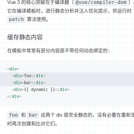
Vue 3 的核心突破在于编译器（
）
@vue/compiler-dom
它在编译模板时，进行静态分析并注入优化提示，供运行时
算法使用。
patch
缓存静态内容
在模板中常常有部分内容是不带任何动态绑定的：
<
div
>
<
div
>
foo
</
div
>
<
div
>
bar
</
div
>
<
div
>
{{ dynamic }}
</
div
>
</
div
>
和
这两个 div 是完全静态的，没有必要在重新
foo
bar
时再次创建和比对它们。