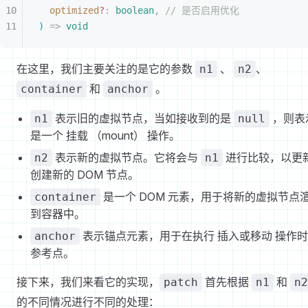
optimized
?
: 
boolean
,
 // 是否启用优化
)
 =
>
 void
在这里，我们主要关注的是它的参数
、
、
n1
n2
和
。
container
anchor
表示旧的虚拟节点，当如接收到的是
，则表
n1
null
是一个 挂载 （mount） 操作。
表示新的虚拟节点。它将会与
进行比较，以更
n2
n1
创建新的 DOM 节点。
是一个 DOM 元素，用于将新的虚拟节点
container
到容器中。
表示锚点元素，用于在执行 插入或移动 操作
anchor
参考点。
接下来，我们来看它的实现，
首先根据
和
patch
n1
n2
的不同情况进行不同的处理：