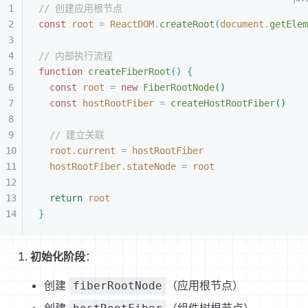
// 创建应用根节点
const
 root
 =
 ReactDOM
.
createRoot
(
document
.
getElem
// 内部执行流程
function
 createFiberRoot
(
)
{
const
 root
 =
 new
 FiberRootNode
(
)
const
 hostRootFiber
 =
 createHostRootFiber
(
)
// 建立关联
root
.
current
 =
 hostRootFiber
hostRootFiber
.
stateNode
 =
 root
return
 root
}
初始化阶段
：
创建
（应用根节点）
fiberRootNode
创建
（组件树根节点）