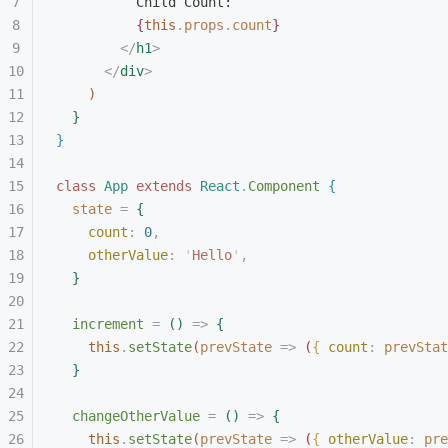
Child Count:
{
this
.
props
.
count
}
<
/
h1
>
<
/
div
>
)
}
}
class
 App
 extends
 React
.
Component
{
state
 =
{
count
:
 0
,
otherValue
:
 '
Hello
'
,
}
increment
 =
(
)
 =
>
{
this
.
setState
(
prevState
 =
>
(
{
 count
:
 prevStat
}
changeOtherValue
 =
(
)
 =
>
{
this
.
setState
(
prevState
 =
>
(
{
 otherValue
:
 pre