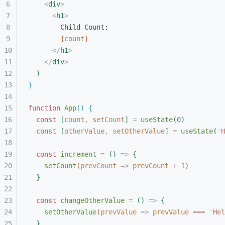
<
div
>
<
h1
>
Child Count:
{
count
}
<
/
h1
>
<
/
div
>
)
}
function
 App
(
)
{
const
[
count
,
 setCount
]
 =
 useState
(
0
)
const
[
otherValue
,
 setOtherValue
]
 =
 useState
(
'
H
const
 increment
 =
(
)
 =
>
{
setCount
(
prevCount
 =
>
 prevCount
 +
 1
)
}
const
 changeOtherValue
 =
(
)
 =
>
{
setOtherValue
(
prevValue
 =
>
 prevValue
 ===
 '
Hel
}