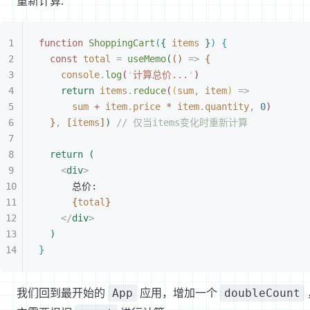
重新计算:
function
 ShoppingCart
(
{
 items
}
)
{
const
 total
 =
 useMemo
(
(
)
 =
>
{
console
.
log
(
'
计算总价...
'
)
return
 items
.
reduce
(
(
sum
,
 item
)
 =
>
sum
 +
 item
.
price
 *
 item
.
quantity
,
 0
)
}
,
[
items
]
)
 // 仅当items变化时重新计算
return
(
<
div
>
总价:
{
total
}
<
/
div
>
)
}
我们回到最开始的
应用，增加一个
App
doubleCount