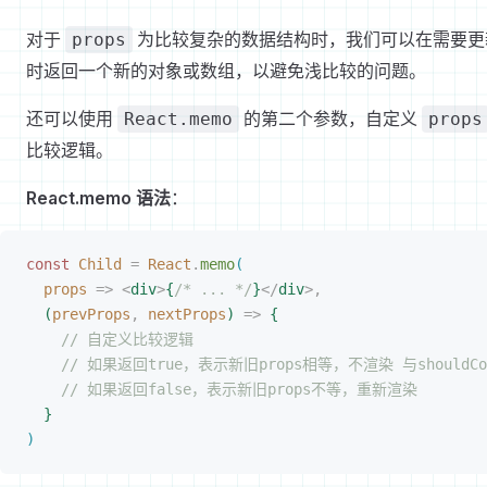
对于
为比较复杂的数据结构时，我们可以在需要更
props
时返回一个新的对象或数组，以避免浅比较的问题。
还可以使用
的第二个参数，自定义
React.memo
props
比较逻辑。
React.memo 语法
：
const
 Child
 =
 React
.
memo
(
props
 =
>
<
div
>
{
/* ... */
}
<
/
div
>
,
(
prevProps
,
 nextProps
)
 =
>
{
// 自定义比较逻辑
// 如果返回true，表示新旧props相等，不渲染 与shouldCom
// 如果返回false，表示新旧props不等，重新渲染
}
)