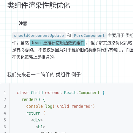
类组件渲染性能优化
注意
和
主要用于 类
shouldComponentUpdate
PureComponent
件，虽然
React 更推荐使用函数式组件
， 但了解其渲染优化策略
是有必要的。 不仅仅是因为对于维护旧的类组件代码有帮助，而
在优化策略上是相通的。
我们先来看一个简单的 类组件 例子：
class
 Child
 extends
 React
.
Component
{
render
(
)
{
console
.
log
(
'
Child rendered
'
)
return
(
<
div
>
<
h1
>