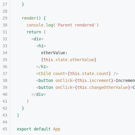
}
render
(
)
{
console
.
log
(
'
Parent rendered
'
)
return
(
<
div
>
<
h1
>
otherValue:
{
this
.
state
.
otherValue
}
<
/
h1
>
<
Child
 count
=
{
this
.
state
.
count
}
 /
>
<
button
 onClick
=
{
this
.
increment
}
>
Incremen
<
button
 onClick
=
{
this
.
changeOtherValue
}
>
C
<
/
div
>
)
}
}
export
 default
 App