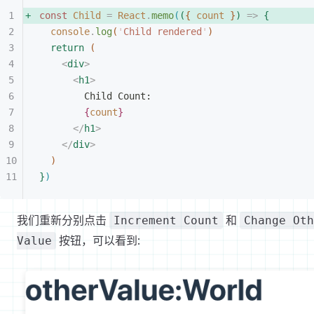
const
 Child
 =
 React
.
memo
(
(
{
 count
}
)
 =
>
{
console
.
log
(
'
Child rendered
'
)
return
(
<
div
>
<
h1
>
Child Count:
{
count
}
<
/
h1
>
<
/
div
>
)
}
)
我们重新分别点击
和
Increment Count
Change Oth
按钮，可以看到:
Value