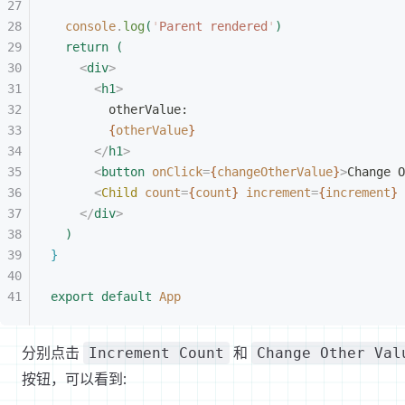
console
.
log
(
'
Parent rendered
'
)
return
(
<
div
>
<
h1
>
otherValue:
{
otherValue
}
<
/
h1
>
<
button
 onClick
=
{
changeOtherValue
}
>
Change O
<
Child
 count
=
{
count
}
 increment
=
{
increment
}
 
<
/
div
>
)
}
export
 default
 App
分别点击
和
Increment Count
Change Other Val
按钮，可以看到: