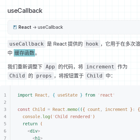
useCallback
React
-> useCallback
是 React 提供的
，它用于在多次
useCallback
hook
中
缓存函数
。
我们重新调整下
的代码，将
作为
App
increment
的
，将按钮置于
中：
Child
props
Child
import
 React
,
{
 useState
}
 from
 '
react
'
const
 Child
 =
 React
.
memo
(
(
{
 count
,
 increment
}
: 
{
console
.
log
(
'
Child rendered
'
)
return
(
<
div
>
<
h1
>