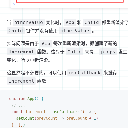
当
变化时，
和
都重新渲染
otherValue
App
Child
组件并没有使用
。
Child
otherValue
实际问题是由于
每次重新渲染时，都创建了新的
App
函数
，这对于
来说，
发生
increment
Child
props
变化，所以重新渲染。
这显然是不必要的，可以使用
来缓存
useCallback
函数:
increment
function
 App
(
)
{
// ...
const
 increment
 =
 useCallback
(
(
)
 =
>
{
setCount
(
prevCount
 =
>
 prevCount
 +
 1
)
}
,
[
]
)