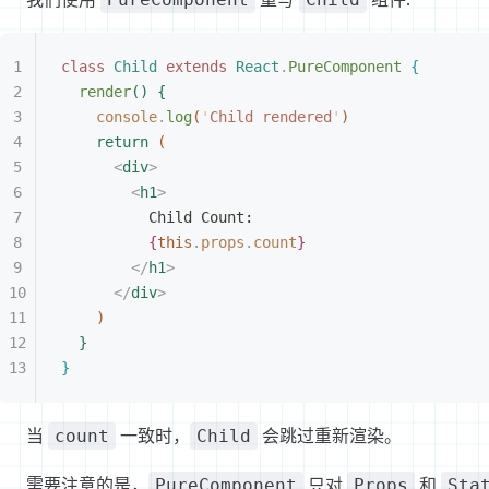
class
 Child
 extends
 React
.
PureComponent
{
render
(
)
{
console
.
log
(
'
Child rendered
'
)
return
(
<
div
>
<
h1
>
Child Count:
{
this
.
props
.
count
}
<
/
h1
>
<
/
div
>
)
}
}
当
一致时，
会跳过重新渲染。
count
Child
需要注意的是，
只对
和
PureComponent
Props
Sta