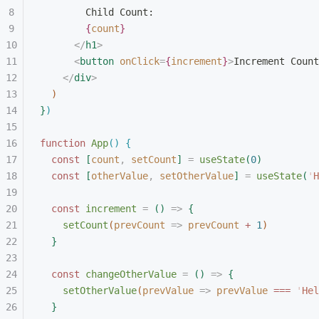
Child Count:
{
count
}
<
/
h1
>
<
button
 onClick
=
{
increment
}
>
Increment Count
<
/
div
>
)
}
)
function
 App
(
)
{
const
[
count
,
 setCount
]
 =
 useState
(
0
)
const
[
otherValue
,
 setOtherValue
]
 =
 useState
(
'
H
const
 increment
 =
(
)
 =
>
{
setCount
(
prevCount
 =
>
 prevCount
 +
 1
)
}
const
 changeOtherValue
 =
(
)
 =
>
{
setOtherValue
(
prevValue
 =
>
 prevValue
 ===
 '
Hel
}