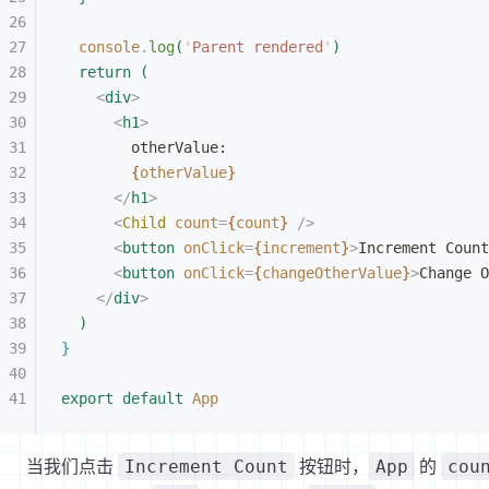
console
.
log
(
'
Parent rendered
'
)
return
(
<
div
>
<
h1
>
otherValue:
{
otherValue
}
<
/
h1
>
<
Child
 count
=
{
count
}
 /
>
<
button
 onClick
=
{
increment
}
>
Increment Count
<
button
 onClick
=
{
changeOtherValue
}
>
Change O
<
/
div
>
)
}
export
 default
 App
当我们点击
按钮时，
的
Increment Count
App
cou