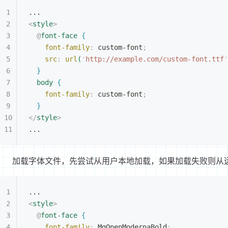
...
<
style
>
@
font-face
{
font-family
:
 custom-font
;
src
:
 url
(
'
http://example.com/custom-font.ttf
'
}
body
{
font-family
:
 custom-font
;
}
</
style
>
...
加载字体文件，先尝试从用户本地加载，如果加载失败则从远
...
<
style
>
@
font-face
{
font-family
:
 MgOpenModernaBold
;