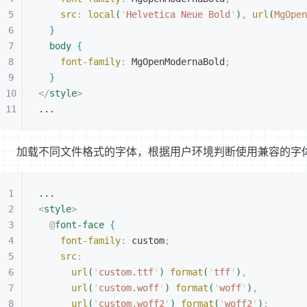
src
:
 local
(
'
Helvetica Neue Bold
'
)
,
 url
(
MgOpen
}
body
{
font-family
:
 MgOpenModernaBold
;
}
</
style
>
...
加载不同文件格式的字体，根据用户环境判断使用兼容的字
...
<
style
>
@
font-face
{
font-family
:
 custom
;
src
:
url
(
'
custom.ttf
'
)
 format
(
'
tff
'
)
,
url
(
'
custom.woff
'
)
 format
(
'
woff
'
)
,
url
(
'
custom.woff2
'
)
 format
(
'
woff2
'
)
;