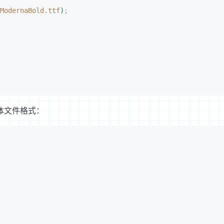
ModernaBold.ttf
)
;
体文件格式：