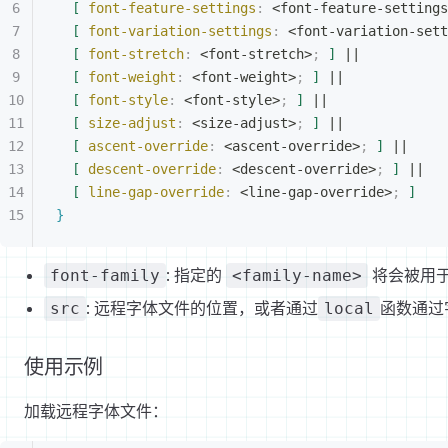
[
font-feature-settings
:
<
font-feature-settings
[
font-variation-settings
:
<
font-variation-sett
[
font-stretch
:
<
font-stretch
>
;
]
 ||
[
font-weight
:
<
font-weight
>
;
]
 ||
[
font-style
:
<
font-style
>
;
]
 ||
[
size-adjust
:
<
size-adjust
>
;
]
 ||
[
ascent-override
:
<
ascent-override
>
;
]
 ||
[
descent-override
:
<
descent-override
>
;
]
 ||
[
line-gap-override
:
<
line-gap-override
>
;
]
}
: 指定的
将会被用
font-family
<family-name>
: 远程字体文件的位置，或者通过
函数通过
src
local
使用示例
加载远程字体文件：