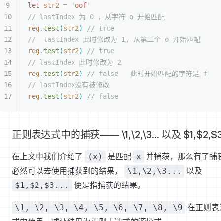
let
 str2
 =
 '
oof
'
// lastIndex 为 0 ，从字符 o 开始匹配
reg
.
test
(
str2
)
 // true
//  lastIndex 此时修改为 1, 从第二个 o 开始匹配
reg
.
test
(
str2
)
 // true
// lastIndex 此时修改为 2
reg
.
test
(
str2
)
 // false   此时开始匹配的字符是 f
// lastIndex没有被修改
reg
.
test
(
str2
)
 // false
正则表达式中的捕获—— \1,\2,\3... 以及 $1,$2,$
在上文中我们介绍了
是匹配
并捕获，那么有了捕
(x)
x
必然可以去使用捕获到的结果，
以及
\1,\2,\3...
便是指捕获的结果。
$1,$2,$3...
在正则表
\1, \2, \3, \4, \5, \6, \7, \8, \9