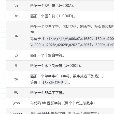
\n
匹配一个换行符 (U+000A)。
\r
匹配一个回车符 (U+000D)。
匹配一个空白字符，包括空格、制表符、换页符和换
符。
\s
等价于
[ \f\n\r\t\v\u00a0\u1680\u180e\u200
\u200a\u2028\u2029\u202f\u205f\u3000\ufef
\S
匹配一个非空白字符。
\t
匹配一个水平制表符 (U+0009)。
匹配一个单字字符（字母、数字或者下划线）。
\w
等价于
。
[A-Za-z0-9_]
\W
匹配一个非单字字符。
\xhh
与代码 hh 匹配字符（两个十六进制数字）
\uhhhh
与代码 hhhh 匹配字符（四个十六进制数字）。