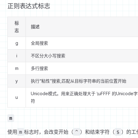
正则表达式标志
标
描述
志
g
全局搜索
i
不区分大小写搜索
m
多行搜索
y
执行“粘性”搜索,匹配从目标字符串的当前位置开始
Unicode模式。用来正确处理大于 \uFFFF 的Unicode字
u
符
m
使用
标志时，会改变开始（
）和结束字符（
）的工
m
^
$