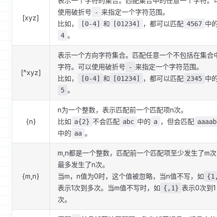
表示一个字符的集合。匹配集合中的任意一个字符。
使用破折号
来指定一个字符范围。
-
[xyz]
比如，
和
，都可以匹配
中
[0-4]
[01234]
4567
。
4
表示一个方向字符集合。匹配任意一个不包括在集合
字符。可以使用破折号
来指定一个字符范围。
-
[^xyz]
比如，
和
，都可以匹配
中
[0-4]
[01234]
2345
。
5
n为一个整数，表示匹配前一个匹配项n次。
{n}
比如
不会匹配
中的
，但会匹配
a{2}
abc
a
aaaab
中的
。
aa
m,n都是一个整数，匹配前一个匹配项至少发生了m次
最多发生了n次。
{m,n}
当m，n值为0时，这个值被忽略，当n值不写，如
{1
表示1次到多次。当m值不写时，如
表示0次到1
{,1}
次。