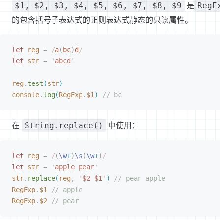
是
$1, $2, $3, $4, $5, $6, $7, $8, $9
RegE
的包含括号子表达式的正则表达式静态的只读属性。
let
 reg
 =
 /
a
(
bc
)
d
/
let
 str
 =
 '
abcd
'
reg
.
test
(
str
)
console
.
log
(
RegExp
.
$1
)
 // bc
在
中使用：
String.replace()
let
 reg
 =
 /
(
\w
+
)
\s
(
\w
+
)
/
let
 str
 =
 '
apple pear
'
str
.
replace
(
reg
,
 '
$2 $1
'
)
 // pear apple
RegExp
.
$1
 // apple
RegExp
.
$2
 // pear