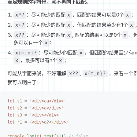
满足规则的字符串，就不再向下匹配。
：尽可能少的匹配
，匹配的结果可以是0个
；
x*?
x
x
：尽可能少的匹配
，但匹配的结果至少有1个
x+?
x
x
：尽可能少的匹配
, 匹配的结果可以是0个
，
x??
x
x
多可以有一个
；
x
：尽可能少的匹配
，但匹配的结果至少有
x{m,n}?
x
，最多可以有n个
；
x
x
可能从字面来说，不好理解
,
，来看一个
x??
x{m,n}?
就可以明白了：
let
 s1
 =
 '
<div>aa</div>
'
let
 s2
 =
 '
<div>a</div>
'
let
 s3
 =
 '
<div></div>
'
let
 r1
 =
 /
<div>a
?
<
\/
div>
/
console
.
log
(
r1
.
test
(
s1
)
)
 // false