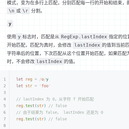
模式，变为在多行上匹配，分别匹配每一行的开始和结束，
或
分割。
\n
\r
y
使用
标志时，匹配是从
指定的位
y
RegExp.lastIndex
开始匹配，匹配为真时，会修改
的值到当前
lastIndex
字符串后的位置，下次匹配从这个位置开始匹配，如果匹配
时，不会修改
的值。
lastIndex
let
 reg
 =
 /
o
/
y
let
 str
 =
 '
foo
'
// lastIndex 为 0，从字符 f 开始匹配
reg
.
test
(
str
)
 // false
// 由于结果为 false， lastIndex 还是为 0
reg
.
test
(
str
)
 // false