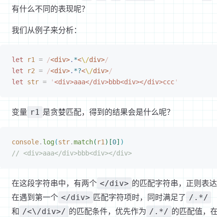
有什么不同的表现呢？
我们从例子来分析：
let
 r1
 =
 /
<div>
.
*
<
\/
div>
/
let
 r2
 =
 /
<div>
.
*?
<
\/
div>
/
let
 str
 =
 '
<div>aaa</div>bbb<div></div>ccc
'
变量
是贪婪匹配，得到的结果会是什么呢？
r1
console
.
log
(
str
.
match
(
r1
)
[
0
]
)
// <div>aaa</div>bbb<div></div>
在这段字符串中，有两个
的匹配字符串，正则表达
</div>
在遇到第一个
匹配字符项时，同时满足了
</div>
/.*/
和
的匹配条件，优先作为
的匹配值，
/<\/div>/
/.*/