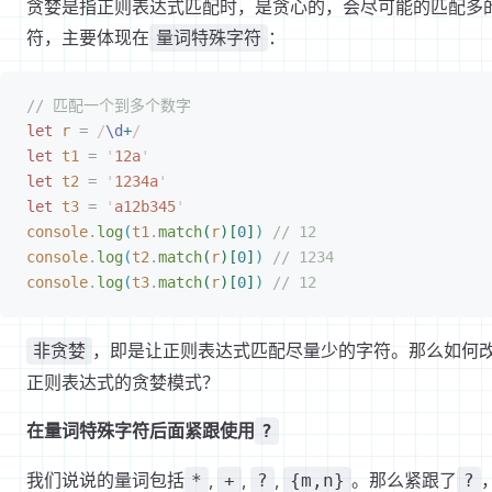
贪婪是指正则表达式匹配时，是贪心的，会尽可能的匹配多
符，主要体现在
：
量词特殊字符
// 匹配一个到多个数字
let
 r
 =
 /
\d
+
/
let
 t1
 =
 '
12a
'
let
 t2
 =
 '
1234a
'
let
 t3
 =
 '
a12b345
'
console
.
log
(
t1
.
match
(
r
)
[
0
]
)
 // 12
console
.
log
(
t2
.
match
(
r
)
[
0
]
)
 // 1234
console
.
log
(
t3
.
match
(
r
)
[
0
]
)
 // 12
，即是让正则表达式匹配尽量少的字符。那么如何
非贪婪
正则表达式的贪婪模式？
在量词特殊字符后面紧跟使用
?
我们说说的量词包括
,
,
,
。那么紧跟了
*
+
?
{m,n}
?