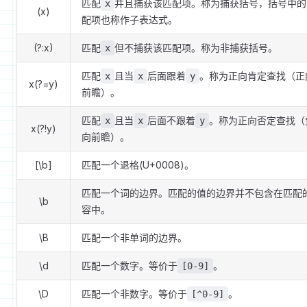
匹配
并且捕获该匹配项。称为捕获括号，括号中的
x
(x)
配项也称作子表达式。
(?:x)
匹配
但不捕获该匹配项。称为非捕获括号。
x
匹配
且当
后面跟着
。称为正向肯定查找（正
x
x
y
x(?=y)
前瞻）。
匹配
且当
后面不跟着
。称为正向否定查找（
x
x
y
x(?!y)
向前瞻）。
[\b]
匹配一个退格(U+0008)。
匹配一个词的边界。匹配的值的边界并不包含在匹配
\b
容中。
\B
匹配一个非单词的边界。
\d
匹配一个数字。等价于
。
[0-9]
\D
匹配一个非数字。等价于
。
[^0-9]