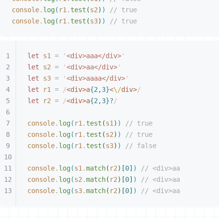
console
.
log
(
r1
.
test
(
s2
)
)
 // true
console
.
log
(
r1
.
test
(
s3
)
)
 // true
let
 s1
 =
 '
<div>aaa</div>
'
let
 s2
 =
 '
<div>aa</div>
'
let
 s3
 =
 '
<div>aaaa</div>
'
let
 r1
 =
 /
<div>a
{2,3}
<
\/
div>
/
let
 r2
 =
 /
<div>a
{2,3}?
/
console
.
log
(
r1
.
test
(
s1
)
)
 // true
console
.
log
(
r1
.
test
(
s2
)
)
 // true
console
.
log
(
r1
.
test
(
s3
)
)
 // false
console
.
log
(
s1
.
match
(
r2
)
[
0
]
)
 // <div>aa
console
.
log
(
s2
.
match
(
r2
)
[
0
]
)
 // <div>aa
console
.
log
(
s3
.
match
(
r2
)
[
0
]
)
 // <div>aa