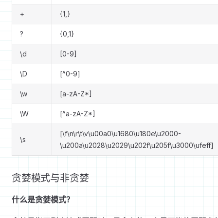
+
{1,}
?
{0,1}
\d
[0-9]
\D
[^0-9]
\w
[a-zA-Z*]
\W
[^a-zA-Z*]
[\f\n\r\t\v\u00a0\u1680\u180e\u2000-
\s
\u200a\u2028\u2029\u202f\u205f\u3000\ufeff]
贪婪模式与非贪婪
什么是贪婪模式？