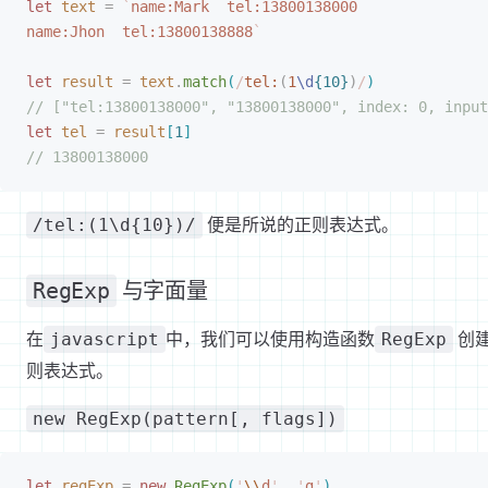
let
 text
 =
 `
name:Mark  tel:13800138000
name:Jhon  tel:13800138888
`
let
 result
 =
 text
.
match
(
/
tel:
(
1
\d
{10}
)
/
)
// ["tel:13800138000", "13800138000", index: 0, input
let
 tel
 =
 result
[
1
]
// 13800138000
便是所说的正则表达式。
/tel:(1\d{10})/
RegExp
与字面量
在
中，我们可以使用构造函数
创
javascript
RegExp
则表达式。
new RegExp(pattern[, flags])
let
 regExp
 =
 new
 RegExp
(
'
\\
d
'
,
 '
g
'
)