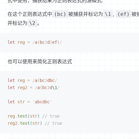
式中使用，捕获结果为正则表达式的源模式.
在这个正则表达式中
被捕获并标记为
,
被
(bc)
\1
(ef)
并标记为
。
\2
let
 reg
 =
 /
a
(
bc
)
d
(
ef
)
/
也可以使用来简化正则表达式
let
 reg
 =
 /
a
(
bc
)
dbc
/
let
 reg2
 =
 /
a
(
bc
)
d
\1
/
let
 str
 =
 '
abcdbc
'
reg
.
test
(
str
)
 // true
reg2
.
test
(
str
)
 // true