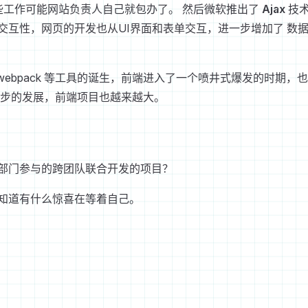
些工作可能网站负责人自己就包办了。 然后微软推出了
Ajax
技
互性，网页的开发也从UI界面和表单交互，进一步增加了 数
t、gulp、webpack 等工具的诞生，前端进入了一个喷井式爆发的时期，
一步的发展，前端项目也越来越大。
部门参与的跨团队联合开发的项目？
知道有什么惊喜在等着自己。