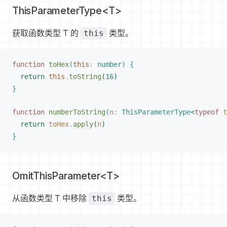
ThisParameterType<T>
获取函数类型 T 的
类型。
this
function
toHex
(
this
: 
number
)
{
return
 this
.
toString
(
16
)
}
function
numberToString
(
n
: 
ThisParameterType
<
typeof
t
return
toHex
.
apply
(
n
)
}
OmitThisParameter<T>
从函数类型 T 中移除
类型。
this