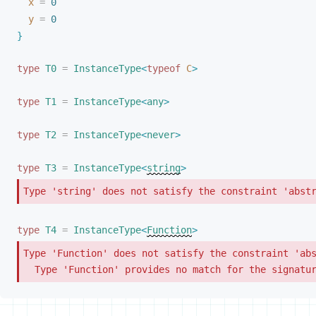
x
 =
 0
y
 =
 0
}
type
T0
 =
InstanceType
<
typeof
C
>
type
T1
 =
InstanceType
<
any
>
type
T2
 =
InstanceType
<
never
>
type
T3
 =
InstanceType
<
string
>
Type 'string' does not satisfy the constraint 'abst
type
T4
 =
InstanceType
<
Function
>
Type 'Function' does not satisfy the constraint 'abs
  Type 'Function' provides no match for the signatu