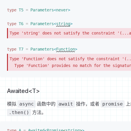
type
T5
 =
Parameters
<
never
>
type
T6
 =
Parameters
<
string
>
Type 'string' does not satisfy the constraint '(...
type
T7
 =
Parameters
<
Function
>
Type 'Function' does not satisfy the constraint '(..
  Type 'Function' provides no match for the signatu
Awaited<T>
模拟
函数中的
操作，或者
上
async
await
promise
方法。
.then()
type
A
 =
Awaited
<
Promise
<
string
>
>