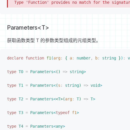
  Type 'Function' provides no match for the signatu
Parameters<T>
获取函数类型 T 的参数类型组成的元组类型。
declare
 function
f1
(
arg
: 
{
a
: 
number
, 
b
: 
string
}
)
:
 v
type
T0
 =
Parameters
<
(
)
 =
>
 string
>
type
T1
 =
Parameters
<
(
s
: 
string
)
 =
>
 void
>
type
T2
 =
Parameters
<
<
T
>
(
arg
: 
T
)
 =
>
T
>
type
T3
 =
Parameters
<
typeof
f1
>
type
T4
 =
Parameters
<
any
>