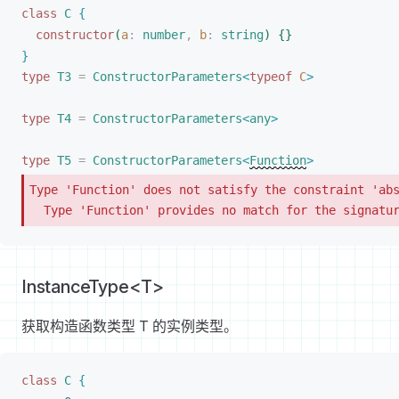
class
C
{
constructor
(
a
: 
number
,
b
: 
string
)
{
}
}
type
T3
 =
ConstructorParameters
<
typeof
C
>
type
T4
 =
ConstructorParameters
<
any
>
type
T5
 =
ConstructorParameters
<
Function
>
Type 'Function' does not satisfy the constraint 'abs
  Type 'Function' provides no match for the signatu
InstanceType<T>
获取构造函数类型 T 的实例类型。
class
C
{