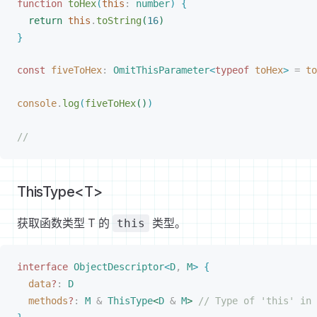
function
toHex
(
this
: 
number
)
{
return
 this
.
toString
(
16
)
}
const 
fiveToHex
: 
OmitThisParameter
<
typeof
toHex
>
 =
to
console
.
log
(
fiveToHex
(
)
)
//
ThisType<T>
获取函数类型 T 的
类型。
this
interface
ObjectDescriptor
<
D
,
M
>
{
data
?
: 
D
methods
?
: 
M
 & 
ThisType
<
D
 & 
M
>
// Type of 'this' in 