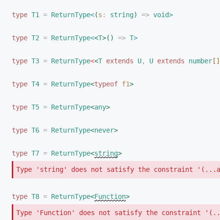
type
T1
 =
ReturnType
<
(
s
: 
string
)
 =
>
 void
>
type
T2
 =
ReturnType
<
<
T
>
(
)
 =
>
T
>
type
T3
 =
ReturnType
<
<
T
 extends
U
,
U
 extends
 number
[
]
type
T4
 =
ReturnType
<
typeof
f1
>
type
T5
 =
ReturnType
<
any
>
type
T6
 =
ReturnType
<
never
>
type
T7
 =
ReturnType
<
string
>
Type 'string' does not satisfy the constraint '(...
type
T8
 =
ReturnType
<
Function
>
Type 'Function' does not satisfy the constraint '(..