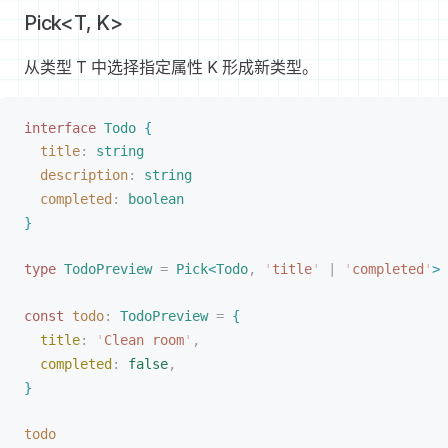
Pick<T, K>
从类型 T 中选择指定属性 K 形成新类型。
interface
Todo
{
title
: 
string
description
: 
string
completed
: 
boolean
}
type
TodoPreview
 =
Pick
<
Todo
,
 '
title
'
 |
 '
completed
'
>
const 
todo
: 
TodoPreview
 =
{
title
: 
'
Clean room
'
,
completed
: 
false
,
}
todo