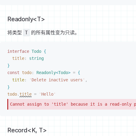
Readonly<T>
将类型
的所有属性变为只读。
T
interface
Todo
{
title
: 
string
}
const 
todo
: 
Readonly
<
Todo
>
 =
{
title
: 
'
Delete inactive users
'
,
}
todo
.
title
 =
 '
Hello
'
Cannot assign to 'title' because it is a read-only 
Record<K, T>