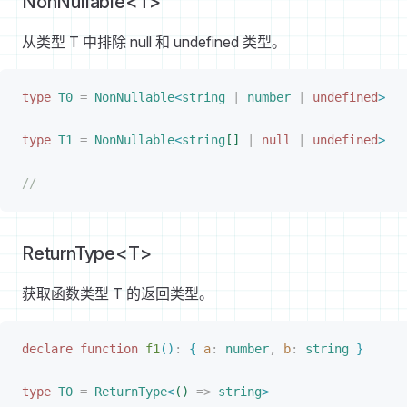
NonNullable<T>
从类型 T 中排除 null 和 undefined 类型。
type
T0
 =
NonNullable
<
string
 |
 number
 |
 undefined
>
type
T1
 =
NonNullable
<
string
[
]
 |
 null
 |
 undefined
>
//
ReturnType<T>
获取函数类型 T 的返回类型。
declare
 function
f1
(
)
:
{
a
: 
number
,
b
: 
string
}
type
T0
 =
ReturnType
<
(
)
 =
>
 string
>