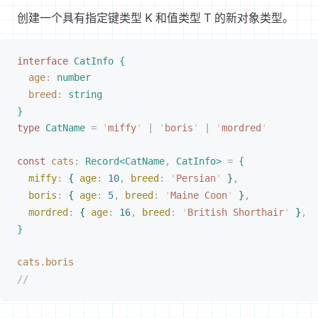
创建一个具有指定键类型 K 和值类型 T 的新对象类型。
interface
CatInfo
{
age
: 
number
breed
: 
string
}
type
CatName
 =
 '
miffy
'
 |
 '
boris
'
 |
 '
mordred
'
const 
cats
: 
Record
<
CatName
, 
CatInfo
>
 =
{
miffy
: 
{
age
: 
10
, 
breed
: 
'
Persian
'
}
,
boris
: 
{
age
: 
5
, 
breed
: 
'
Maine Coon
'
}
,
mordred
: 
{
age
: 
16
, 
breed
: 
'
British Shorthair
'
}
,
}
cats
.
boris
//