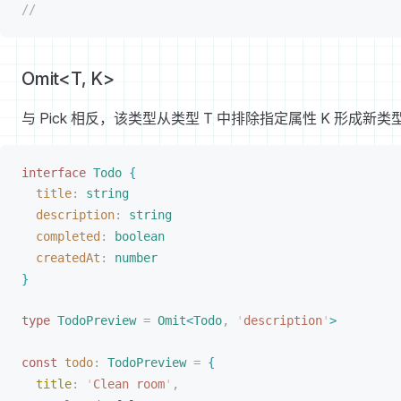
//
Omit<T, K>
与 Pick 相反，该类型从类型 T 中排除指定属性 K 形成新类
interface
Todo
{
title
: 
string
description
: 
string
completed
: 
boolean
createdAt
: 
number
}
type
TodoPreview
 =
Omit
<
Todo
,
 '
description
'
>
const 
todo
: 
TodoPreview
 =
{
title
: 
'
Clean room
'
,