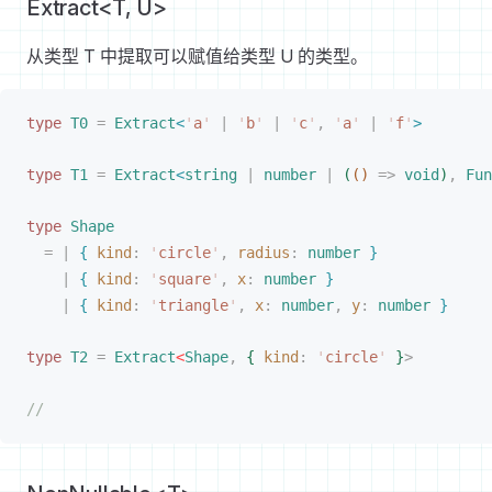
Extract<T, U>
从类型 T 中提取可以赋值给类型 U 的类型。
type
T0
 =
Extract
<
'
a
'
 |
 '
b
'
 |
 '
c
'
,
 '
a
'
 |
 '
f
'
>
type
T1
 =
Extract
<
string
 |
 number
 |
(
(
)
 =
>
 void
)
,
Fun
type
Shape
=
 |
{
kind
: 
'
circle
'
,
radius
: 
number
}
|
{
kind
: 
'
square
'
,
x
: 
number
}
|
{
kind
: 
'
triangle
'
,
x
: 
number
,
y
: 
number
}
type
T2
 =
Extract
<
Shape
,
{
kind
: 
'
circle
'
}
>
//