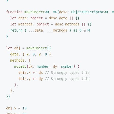
}
function
makeObject
<
D
,
M
>
(
desc
: 
ObjectDescriptor
<
D
, 
M
let 
data
: 
object
 =
desc
.
data
 || 
{
}
let 
methods
: 
object
 =
desc
.
methods
 || 
{
}
return
{
 ...
data
, ...
methods
}
 as
D
 &
M
}
let 
obj
 =
makeObject
(
{
data
: 
{
x
: 
0
, 
y
: 
0
}
,
methods
: 
{
moveBy
(
dx
: 
number
, 
dy
: 
number
)
{
this
.
x
 +=
dx
 // Strongly typed this
this
.
y
 +=
dy
 // Strongly typed this
}
,
}
,
}
)
obj
.
x
 =
 10