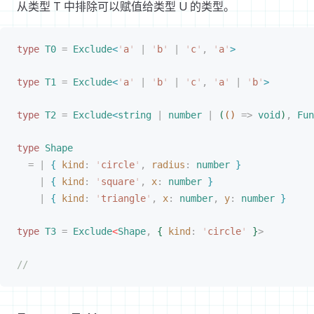
从类型 T 中排除可以赋值给类型 U 的类型。
type
T0
 =
Exclude
<
'
a
'
 |
 '
b
'
 |
 '
c
'
,
 '
a
'
>
type
T1
 =
Exclude
<
'
a
'
 |
 '
b
'
 |
 '
c
'
,
 '
a
'
 |
 '
b
'
>
type
T2
 =
Exclude
<
string
 |
 number
 |
(
(
)
 =
>
 void
)
,
Fun
type
Shape
=
 |
{
kind
: 
'
circle
'
,
radius
: 
number
}
|
{
kind
: 
'
square
'
,
x
: 
number
}
|
{
kind
: 
'
triangle
'
,
x
: 
number
,
y
: 
number
}
type
T3
 =
Exclude
<
Shape
,
{
kind
: 
'
circle
'
}
>
//