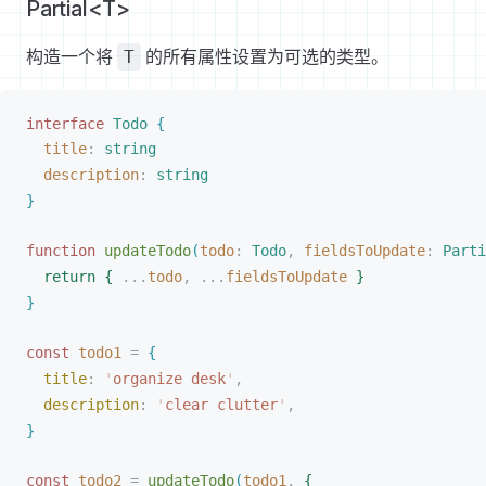
Partial<T>
构造一个将
的所有属性设置为可选的类型。
T
interface
Todo
{
title
: 
string
description
: 
string
}
function
updateTodo
(
todo
: 
Todo
,
fieldsToUpdate
: 
Parti
return
{
 ...
todo
, ...
fieldsToUpdate
}
}
const 
todo1
 =
{
title
: 
'
organize desk
'
,
description
: 
'
clear clutter
'
,
}
const 
todo2
 =
updateTodo
(
todo1
,
{