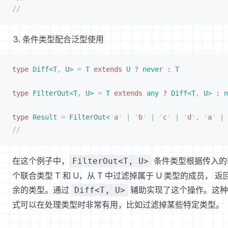
//
条件类型配合泛型使用
type
Diff
<
T
,
U
>
 =
T
 extends
U
 ?
 never
 :
T
type
FilterOut
<
T
,
U
>
 =
T
 extends
 any
 ?
Diff
<
T
,
U
>
 :
 n
type
Result
 =
FilterOut
<
'
a
'
 |
 '
b
'
 |
 '
c
'
 |
 '
d
'
,
 '
a
'
 |
 
//
在这个例子中，
条件类型根据传入的
FilterOut<T, U>
个联合类型 T 和 U，从 T 中过滤掉属于 U 类型的成员， 返
余的类型。通过
辅助实现了这个操作。这种
Diff<T, U>
式可以在处理类型时非常有用，比如过滤掉某些特定类型。