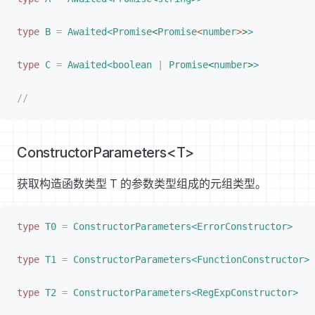
type
B
 =
Awaited
<
Promise
<
Promise
<
number
>
>
>
type
C
 =
Awaited
<
boolean
 |
Promise
<
number
>
>
//
ConstructorParameters<T>
获取构造函数类型 T 的参数类型组成的元组类型。
type
T0
 =
ConstructorParameters
<
ErrorConstructor
>
type
T1
 =
ConstructorParameters
<
FunctionConstructor
>
type
T2
 =
ConstructorParameters
<
RegExpConstructor
>