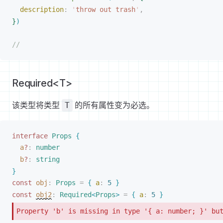
description
: 
'
throw out trash
'
,
}
)
//
Required<T>
该类型将类型
的所有属性变为必选。
T
interface
Props
{
a
?
: 
number
b
?
: 
string
}
const 
obj
: 
Props
 =
{
a
: 
5
}
const 
obj2
: 
Required
<
Props
>
 =
{
a
: 
5
}
Property 'b' is missing in type '{ a: number; }' bu