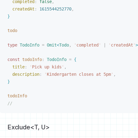
completed
: 
false
,
createdAt
: 
1615544252770
,
}
todo
type
TodoInfo
 =
Omit
<
Todo
,
 '
completed
'
 |
 '
createdAt
'
>
const 
todoInfo
: 
TodoInfo
 =
{
title
: 
'
Pick up kids
'
,
description
: 
'
Kindergarten closes at 5pm
'
,
}
todoInfo
//
Exclude<T, U>