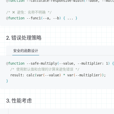
@
function
 --calculate-responsive-width
(
--base, --mult
/* ❌ 避免：名称不明确 */
@
function
 --func1
(
--a, --b
)
{
 ... 
}
2. 错误处理策略
安全的函数设计
@
function
 --safe-multiply
(
--value, --multiplier: 1
)
{
/* 使用默认值和合理的计算来避免错误 */
result: calc
(
var
(
--value
)
*
 var
(
--multiplier
)
)
;
}
3. 性能考虑