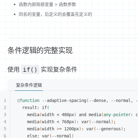
函数内部局部变量 > 函数参数
同名的变量，后定义的会覆盖先定义的
条件逻辑的完整实现
使用
if()
实现复杂条件
复杂条件逻辑
@
function
 --adaptive-spacing
(
--dense, --normal, -
result: if
(
media
(
width 
<
 480px
)
 and media
(
any-pointer
: c
media
(
width 
<
 768px
)
: var
(
--normal
)
;
media
(
width 
>
= 1200px
)
: var
(
--generous
)
;
else: var
(
--normal
)