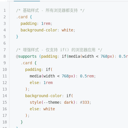
/* 基础样式 - 所有浏览器都支持 */
.
card
{
padding
:
 1
rem
;
background-color
:
 white
;
}
/* 增强样式 - 仅支持 if() 的浏览器应用 */
@
supports
(
padding
:
 if
(
media
(
width 
<
768
px
)
:
 0.5
r
.
card
{
padding
:
 if
(
media
(
width 
<
768
px
)
:
 0.5
rem
;
else
:
 1
rem
)
;
background-color
:
 if
(
style
(
--theme: 
dark
)
:
 #
333
;
else
:
 white
)
;
}