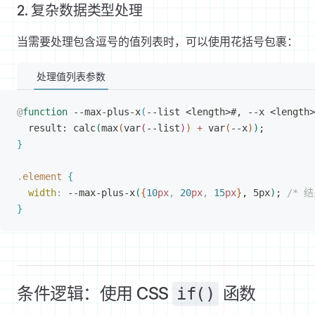
2. 复杂数据类型处理
当需要处理包含逗号的值列表时，可以使用花括号包裹：
处理值列表参数
@
function
 --max-plus-x
(
--list 
<
length
>
#, --x 
<
length
>
result: calc
(
max
(
var
(
--list
)
)
+
 var
(
--x
)
)
;
}
.
element
{
width
:
 --max-plus-x
(
{
10
px
,
 20
px
,
 15
px
}
, 5px
)
; 
/* 结
}
条件逻辑：使用 CSS
函数
if()