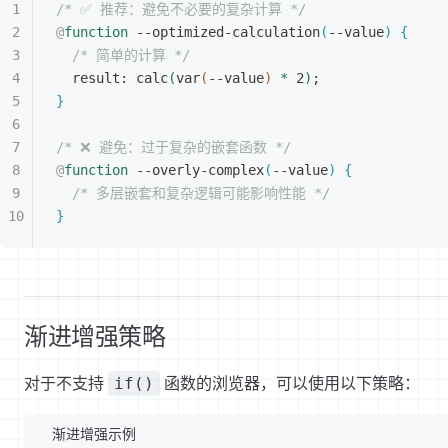
/* ✅ 推荐：避免不必要的复杂计算 */
@
function
 --optimized-calculation
(
--value
)
{
/* 简单的计算 */
result: calc
(
var
(
--value
)
*
 2
)
;
}
/* ❌ 避免：过于复杂的嵌套函数 */
@
function
 --overly-complex
(
--value
)
{
/* 多层嵌套和复杂逻辑可能影响性能 */
}
渐进增强策略
对于不支持
函数的浏览器，可以使用以下策略：
if()
渐进增强示例