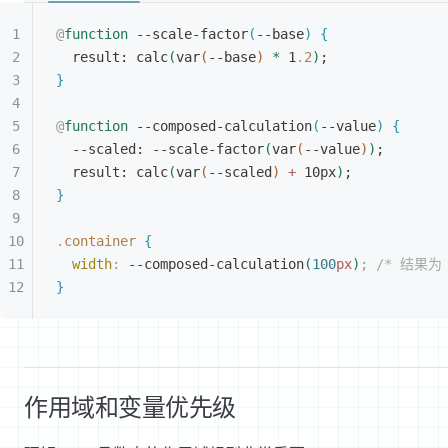
@
function
 --scale-factor
(
--base
)
{
result: calc
(
var
(
--base
)
*
 1
.
2
)
;
}
@
function
 --composed-calculation
(
--value
)
{
--scaled: --scale-factor
(
var
(
--value
)
)
;
result: calc
(
var
(
--scaled
)
+
 10px
)
;
}
.
container
{
width
:
 --composed-calculation
(
100
px
)
;
 /* 结果为 
}
作用域和变量优先级