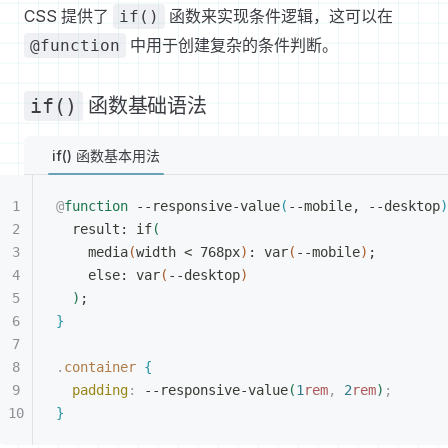
CSS 提供了
函数来实现条件逻辑，这可以在
if()
中用于创建复杂的条件判断。
@function
if()
函数基础语法
if() 函数基本用法
@
function
 --responsive-value
(
--mobile, --desktop
)
result: if
(
media
(
width 
<
 768px
)
: var
(
--mobile
)
;
else: var
(
--desktop
)
)
;
}
.
container
{
padding
:
 --responsive-value
(
1
rem
,
 2
rem
)
;
}