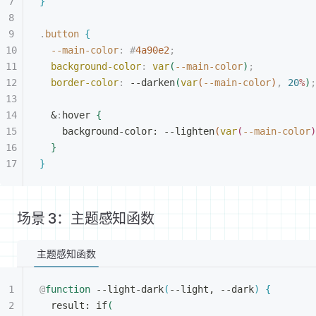
}
.
button
{
--main-color
:
 #
4a90e2
;
background-color
:
 var
(
--main-color
)
;
border-color
:
 --darken
(
var
(
--main-color
)
,
 20
%
)
;
&
:
hover 
{
background-color: --lighten
(
var
(
--main-color
)
}
}
场景 3：主题感知函数
主题感知函数
@
function
 --light-dark
(
--light, --dark
)
{
result: if
(