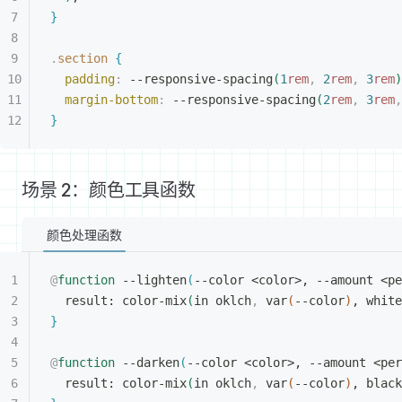
}
.
section
{
padding
:
 --responsive-spacing
(
1
rem
,
 2
rem
,
 3
rem
)
margin-bottom
:
 --responsive-spacing
(
2
rem
,
 3
rem
,
}
场景 2：颜色工具函数
颜色处理函数
@
function
 --lighten
(
--color 
<
color
>
, --amount 
<
pe
result: color-mix
(
in oklch
,
 var
(
--color
)
, white
}
@
function
 --darken
(
--color 
<
color
>
, --amount 
<
per
result: color-mix
(
in oklch
,
 var
(
--color
)
, black