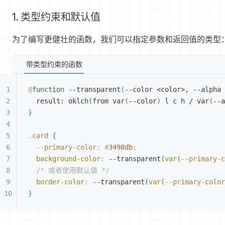
1. 类型约束和默认值
为了编写更健壮的函数，我们可以指定参数和返回值的类型
带类型约束的函数
@
function
 --transparent
(
--color 
<
color
>
, --alpha 
result: oklch
(
from var
(
--color
)
 l c h / var
(
--a
}
.
card
{
--primary-color
:
 #
3498db
;
background-color
:
 --transparent
(
var
(
--primary-c
/* 或者使用默认值 */
border-color
:
 --transparent
(
var
(
--primary-color
}