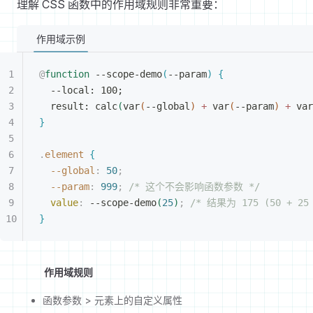
理解 CSS 函数中的作用域规则非常重要：
作用域示例
@
function
 --scope-demo
(
--param
)
{
--local: 100;
result: calc
(
var
(
--global
)
+
 var
(
--param
)
+
 var
}
.
element
{
--global
:
 50
;
--param
:
 999
;
 /* 这个不会影响函数参数 */
value
:
 --scope-demo
(
25
)
;
 /* 结果为 175 (50 + 25 
}
作用域规则
函数参数 > 元素上的自定义属性