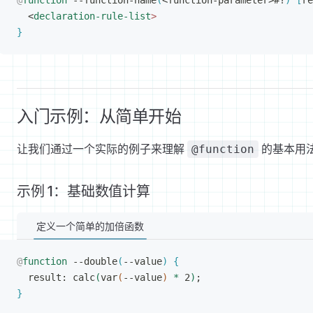
@
function
 --function-name
(
<
function-parameter
>
#?
)
[
re
<
declaration-rule-list
>
}
入门示例：从简单开始
让我们通过一个实际的例子来理解
的基本用
@function
示例 1：基础数值计算
定义一个简单的加倍函数
@
function
 --double
(
--value
)
{
result: calc
(
var
(
--value
)
*
 2
)
;
}