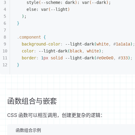
style
(
--scheme: dark
)
: var
(
--dark
)
;
else: var
(
--light
)
)
;
}
.
component
{
background-color
:
 --light-dark
(
white
,
 #
1a1a1a
)
;
color
:
 --light-dark
(
black
,
 white
)
;
border
:
 1
px
 solid
 --light-dark
(
#
e0e0e0
,
 #
333
)
;
}
函数组合与嵌套
CSS 函数可以相互调用，创建更复杂的逻辑：
函数组合示例