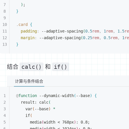
)
;
}
.
card
{
padding
:
 --adaptive-spacing
(
0.5
rem
,
 1
rem
,
 1.5
re
margin
:
 --adaptive-spacing
(
0.25
rem
,
 0.5
rem
,
 1
re
}
结合
calc()
和
if()
计算与条件结合
@
function
 --dynamic-width
(
--base
)
{
result: calc
(
var
(
--base
)
*
if
(
media
(
width 
<
 768px
)
: 0.8;
media
(
width 
<
 1024px
)
: 0.9;