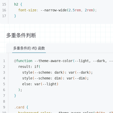
h2
{
font-size
:
 --narrow-wide
(
2.5
rem
,
 2
rem
)
;
}
多重条件判断
多重条件的 if() 函数
@
function
 --theme-aware-color
(
--light, --dark, --
result: if
(
style
(
--scheme: dark
)
: var
(
--dark
)
;
style
(
--scheme: dim
)
: var
(
--dim
)
;
else: var
(
--light
)
)
;
}
.
card
{