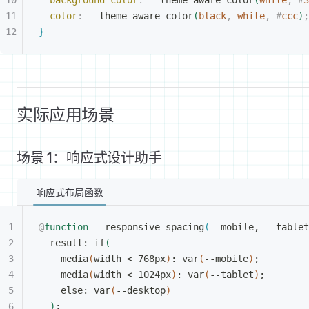
background-color
:
 --theme-aware-color
(
white
,
 #
3
color
:
 --theme-aware-color
(
black
,
 white
,
 #
ccc
)
;
}
实际应用场景
场景 1：响应式设计助手
响应式布局函数
@
function
 --responsive-spacing
(
--mobile, --tablet
result: if
(
media
(
width 
<
 768px
)
: var
(
--mobile
)
;
media
(
width 
<
 1024px
)
: var
(
--tablet
)
;
else: var
(
--desktop
)
)
;