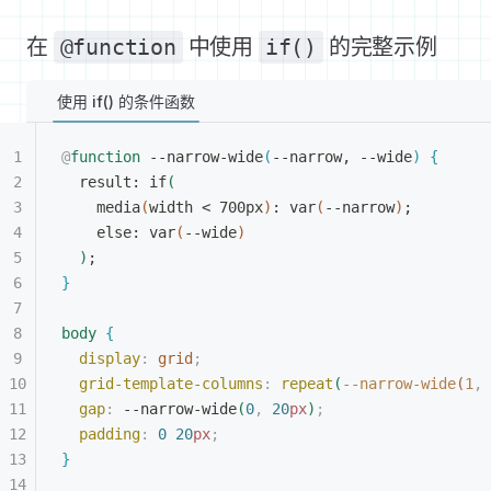
在
@function
中使用
if()
的完整示例
使用 if() 的条件函数
@
function
 --narrow-wide
(
--narrow, --wide
)
{
result: if
(
media
(
width 
<
 700px
)
: var
(
--narrow
)
;
else: var
(
--wide
)
)
;
}
body
{
display
:
 grid
;
grid-template-columns
:
 repeat
(
--narrow-wide
(
1
,
 
gap
:
 --narrow-wide
(
0
,
 20
px
)
;
padding
:
 0
 20
px
;
}