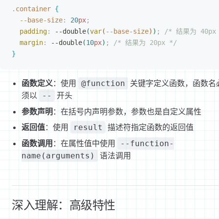
.
container
{
--base-size
:
 20
px
;
padding
:
 --double
(
var
(
--base-size
)
)
;
 /* 结果为 40px 
margin
:
 --double
(
10
px
)
;
 /* 结果为 20px */
}
函数定义
：使用
关键字定义函数，函数名
@function
须以
开头
--
参数声明
：在括号内声明参数，参数也是自定义属性
返回值
：使用
描述符指定函数的返回值
result
函数调用
：在属性值中使用
--function-
语法调用
name(arguments)
深入理解：高级特性