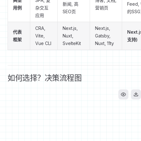
典型
SPA, 复
博客, 文档,
新闻, 高
Feed
用例
杂交互
营销页
SEO页
的SS
应用
CRA,
Next.js,
Next.js,
代表
Next.
Vite,
Nuxt,
Gatsby,
框架
支持)
Vue CLI
SvelteKit
Nuxt, 11ty
如何选择？决策流程图