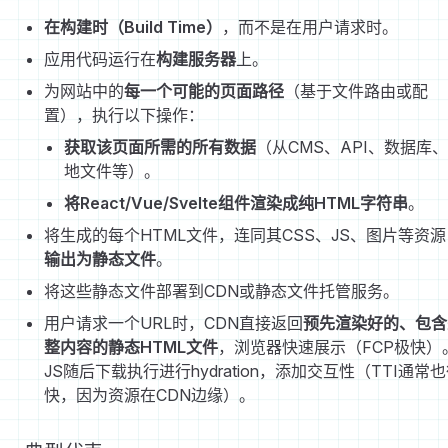
在构建时（Build Time）
，而不是在用户请求时。
应用代码运行在
构建服务器
上。
为网站中的
每一个可能的页面路径
（基于文件路由或配
置），执行以下操作：
获取该页面所需的所有数据
（从CMS、API、数据库
地文件等）。
将React/Vue/Svelte组件渲染成纯HTML字符串
。
将生成的每个HTML文件，连同其CSS、JS、图片等资源
输出为静态文件
。
将这些静态文件部署到CDN或静态文件托管服务。
用户请求一个URL时，CDN直接返回
预先渲染好的、包含
整内容的静态HTML文件
，浏览器快速展示（FCP极快）
JS随后下载执行进行hydration，添加交互性（TTI通常
快，因为资源在CDN边缘）。