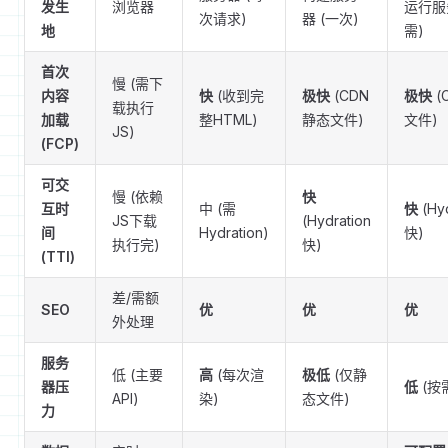
发生
浏览器
运行服
次请求)
器 (一次)
地
需)
首次
慢 (需下
内容
快
(收到完
极快
(CDN
极快
(
载执行
加载
整HTML)
静态文件)
文件)
JS)
(FCP)
可交
慢 (依赖
快
互时
中 (需
快
(Hyd
JS下载
(Hydration
间
Hydration)
快)
执行完)
快)
(TTI)
差/需额
SEO
优
优
优
外处理
服务
低 (主要
高
(每次渲
极低
(仅静
器压
低
(按
API)
染)
态文件)
力