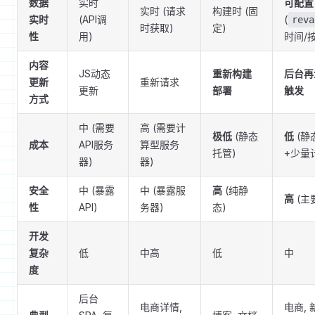
数据
实时
可配置
实时 (请求
构建时 (固
实时
(API调
(
reva
时获取)
定)
性
用)
时间/
内容
JS动态
重新构建
后台再
更新
重新请求
更新
部署
触发
方式
中 (需要
高 (需要计
极低
(静态
低
(静
成本
API服务
算型服务
托管)
+少量
器)
器)
安全
中 (暴露
中 (暴露服
高
(纯静
高
(主
性
API)
务器)
态)
开发
复杂
低
中高
低
中
度
后台
电商详情,
电商, 