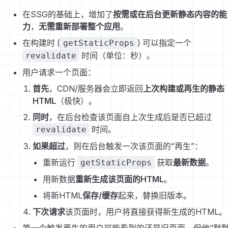
在SSG的基础上，增加了
按需或在后台更新静态内容的能
力
，
无需重新部署整个应用
。
在构建时 (
) 可以指定一个
getStaticProps
时间（单位：秒）。
revalidate
用户请求一个页面：
首先
，CDN/服务器会立即返回
上次构建或再生的静态
HTML
（极快）。
同时
，在后台检查该页面自上次生成后是否已超过
时间。
revalidate
如果超过
，则在后台触发一次该页面的“再生”：
重新运行
获取
最新数据
。
getStaticProps
用新数据
重新生成该页面的HTML
。
将新HTML
保存/缓存
起来，替换旧版本。
下次请求
该页面时，用户将直接获得新生成的HTML。