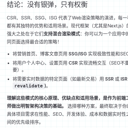
结论：没有银弹，只有权衡
CSR、SSR、SSG、ISG 代表了Web渲染策略的演进，每一
都有其独特的优势和适用场景。现代框架（尤其是Next.js）
强大之处在于它们
支持混合渲染模式
：你可以为一个应用中
同页面选择最合适的策略！
将营销首页、博客文章页用
SSG/ISG
实现极致性能和SE
将用户个人中心、设置页用
CSR
实现流畅交互（SEO不
要）。
将需要实时数据的特定页面（如最新交易）用
SSR
或
ISR
)
。
revalidate
理解这些模式的核心原理、优缺点和适用场景，是作为前端
师做出明智架构决策的基础。
选择哪种方案，最终取决于你
具体项目需求在性能、SEO、开发体验、成本和数据实时性
间的优先级排序。