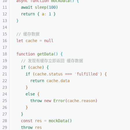
async
 function
 mockData
(
)
{
await
 sleep
(
100
)
return
{
a
: 
1
}
}
// 缓存数据
let 
cache
 =
 null
function
 getData
(
)
{
// 发现有缓存立即返回 缓存数据
if
(
cache
)
{
if
(
cache
.
status
 ===
 '
fulfilled
'
)
{
return
 cache
.
data
}
else
{
throw
 new
 Error
(
cache
.
reason
)
}
}
const 
res
 =
 mockData
(
)
throw
 res