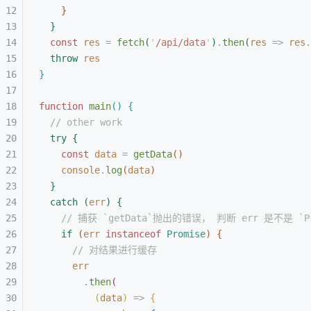
}
}
const 
res
 =
 fetch
(
'
/api/data
'
)
.
then
(
res
 =
>
 res
.
throw
 res
}
function
 main
(
)
{
// other work
try
{
const 
data
 =
 getData
(
)
console
.
log
(
data
)
}
catch
(
err
)
{
// 捕获 `getData`抛出的错误， 判断 err 是不是 `Pr
if
(
err
 instanceof
 Promise
)
{
// 对结果进行缓存
err
.
then
(
(
data
)
 =
>
{