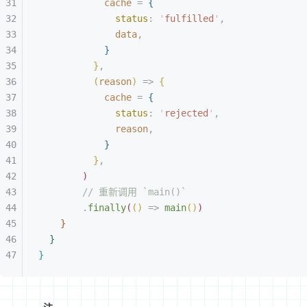
cache
 = 
{
status
: 
'
fulfilled
'
,
data
,
}
}
,
(
reason
)
 =
>
{
cache
 = 
{
status
: 
'
rejected
'
,
reason
,
}
}
,
)
// 重新调用 `main()`
.
finally
(
(
)
 =
>
 main
(
)
)
}
}
}