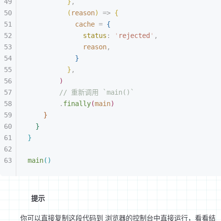
}
,
(
reason
)
 =
>
{
cache
 = 
{
status
: 
'
rejected
'
,
reason
,
}
}
,
)
// 重新调用 `main()`
.
finally
(
main
)
}
}
}
main
(
)
提示
你可以直接复制这段代码到 浏览器的控制台中直接运行，看看结