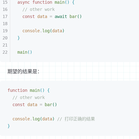
async
 function
 main
(
)
{
// other work
const 
data
 =
 await
 bar
(
)
console
.
log
(
data
)
}
main
(
)
期望的结果是：
function
 main
(
)
{
// other work
const 
data
 =
 bar
(
)
console
.
log
(
data
)
 // 打印正确的结果
}