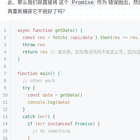
此，那么我们就直接将 这个
作为 错误抛出，然
Promise
再重新捕获它不就好了吗？
async
 function
 getData
(
)
{
const 
res
 =
 fetch
(
'
/api/data
'
)
.
then
(
res
 =
>
 res
.
throw
 res
return
 res
 // 演示用，实际情况代码不会这么写，因为
}
function
 main
(
)
{
// other work
try
{
const 
data
 =
 getData
(
)
console
.
log
(
data
)
}
catch
(
err
)
{
if
(
err
 instanceof
 Promise
)
{
// do something
}