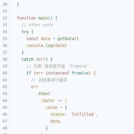
}
function
 main
(
)
{
// other work
try
{
const 
data
 =
 getData
(
)
console
.
log
(
data
)
}
catch
(
err
)
{
// 判断 错误是不是 `Promise`
if
(
err
 instanceof
 Promise
)
{
// 对结果进行缓存
err
.
then
(
(
data
)
 =
>
{
cache
 = 
{
status
: 
'
fulfilled
'
,
data
,
}