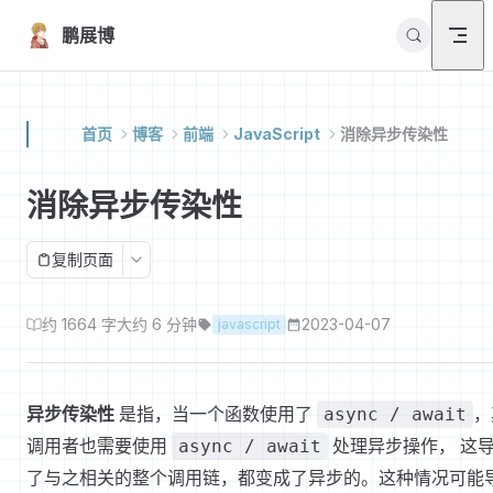
Skip to content
鹏展博
首页
博客
前端
JavaScript
消除异步传染性
消除异步传染性
复制页面
约 1664 字
大约 6 分钟
2023-04-07
javascript
异步传染性
是指，当一个函数使用了
，
async / await
调用者也需要使用
处理异步操作， 这
async / await
了与之相关的整个调用链，都变成了异步的。这种情况可能