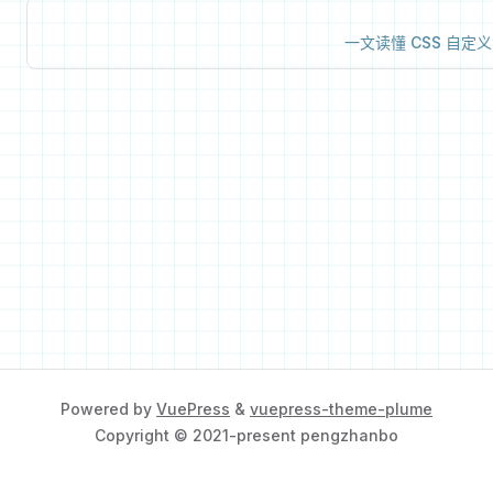
一文读懂 CSS 自定
Powered by
VuePress
&
vuepress-theme-plume
Copyright © 2021-present pengzhanbo