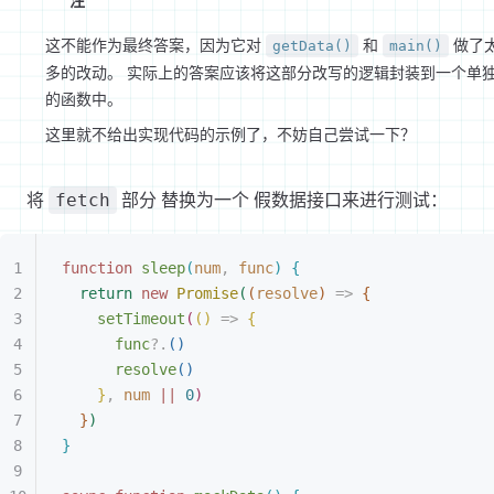
注
这不能作为最终答案，因为它对
和
做了
getData()
main()
多的改动。 实际上的答案应该将这部分改写的逻辑封装到一个单
的函数中。
这里就不给出实现代码的示例了，不妨自己尝试一下？
将
部分 替换为一个 假数据接口来进行测试：
fetch
function
 sleep
(
num
,
 func
)
{
return
 new
 Promise
(
(
resolve
)
 =
>
{
setTimeout
(
(
)
 =
>
{
func
?.
(
)
resolve
(
)
}
,
 num
 ||
 0
)
}
)
}