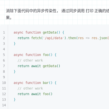
消除下面代码中的异步传染性， 通过同步调用 打印 正确的
果。
async
 function
 getData
(
)
{
return
 fetch
(
'
/api/data
'
)
.
then
(
res
 =
>
 res
.
json
(
}
async
 function
 foo
(
)
{
// other work
return
 await
 getData
(
)
}
async
 function
 bar
(
)
{
// other work
return
 await
 foo
(
)
}